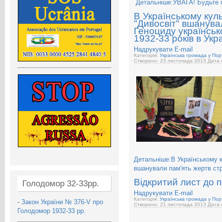
Детальніше:УВАГА! Будьте пи
В Українському кул
"Дивосвіт" вшанува
Геноциду українськ
1932-33 років в Укра
Надрукувати
E-mail
Категорія:
Українська громада у Порт
Створено: 23 листопада 2013
Дата 
Детальніше:В Українському к
вшанували пам'ять жертв стр
Відкритий лист до 
Голодомор 32-33рр.
Надрукувати
E-mail
Категорія:
Українська громада у Порт
-
Закон України № 376-V про
Створено: 21 листопада 2013
Дата 
Голодомор 1932-33 рр.