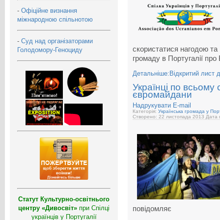
-
Офіційне визнання
міжнародною спільнотою
-
Суд над організаторами
скористатися нагодою та
Голодомору-Геноциду
громаду в Португалії про
Детальніше:Відкритий лист д
Українці по всьому 
євромайдани
Надрукувати
E-mail
Категорія:
Українська громада у Порт
Створено: 22 листопада 2013
Дата 
Статут Культурно-освітнього
центру «Дивосвіт»
при Спілці
повідомляє
українців у Португалії