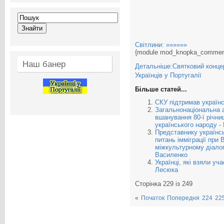
Світлини: »»»»»»
{module mod_knopka_commen
Наш банер
Детальніше:Святковий концер
Українців у Португалії
Більше статей...
СКУ підтримав українс
Загальнонаціональна а
вшанування 80-ї річни
українського народу -
Представнику українсь
питань імміграції при 
міжкультурному діалог
Василенко
Українці, які взяли уч
Лесюка
Сторінка 229 із 249
«
Початок
Попередня
224
22