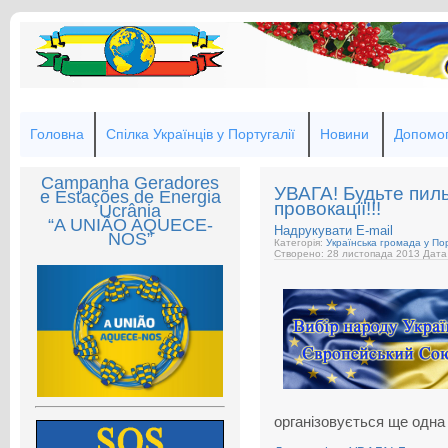
Головна
Спілка Українців у Португалії
Новини
Допомог
Campanha Geradores
УВАГА! Будьте пиль
e Estações de Energia
провокації!!!
Ucrânia
“A UNIÃO AQUECE-
Надрукувати
E-mail
NOS”
Категорія:
Українська громада у Пор
Створено: 28 листопада 2013
Дата
організовується ще одна