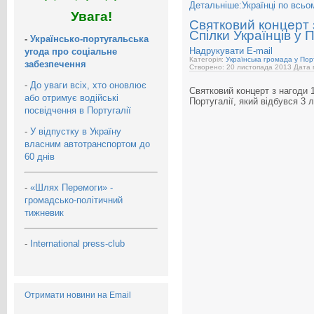
Детальніше:Українці по всьо
Увага!
Святковий концерт 
Спілки Українців у П
-
Українсько-португальська
Надрукувати
E-mail
угода про соціальне
Категорія:
Українська громада у Порт
забезпечення
Створено: 20 листопада 2013
Дата 
-
До уваги всіх, хто оновлює
Святковий концерт з нагоди 1
або отримує водійські
Португалії, який відбувся 3
посвідчення в Португалії
-
У відпустку в Україну
власним автотранспортом до
60 днів
-
«Шлях Перемоги» -
громадсько-політичний
тижневик
-
International press-club
Отримати новини на Email