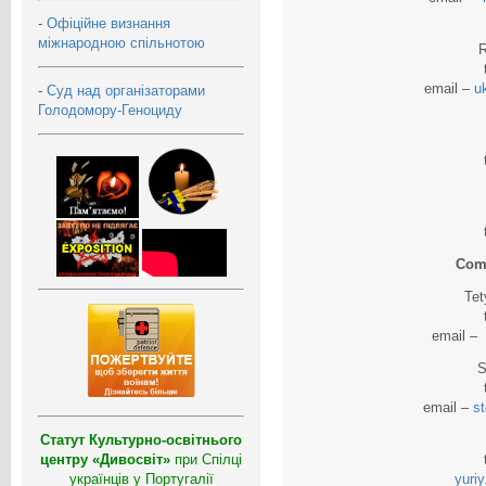
-
Офіційне визнання
міжнародною спільнотою
R
email –
u
-
Суд над організаторами
Голодомору-Геноциду
Comi
Tet
email –
S
email –
s
Статут Культурно-освітнього
центру «Дивосвіт»
при Спілці
українців у Португалії
yuri