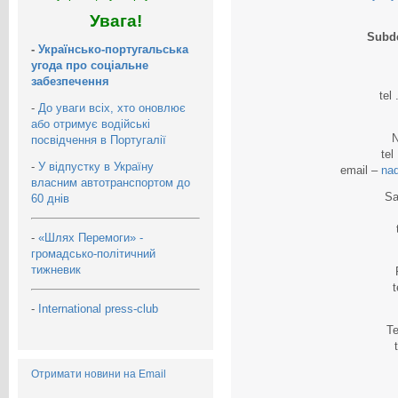
Увага!
Subde
-
Українсько-португальська
угода про соціальне
забезпечення
tel
-
До уваги всіх, хто оновлює
або отримує водійські
N
посвідчення в Португалії
te
-
У відпустку в Україну
email –
na
власним автотранспортом до
Sa
60 днів
-
«Шлях Перемоги» -
громадсько-політичний
тижневик
t
-
International press-club
Te
Отримати новини на Email