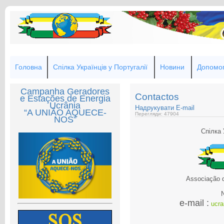
Головна
Спілка Українців у Португалії
Новини
Допомог
Campanha Geradores
Contactos
e Estações de Energia
Ucrânia
Надрукувати
E-mail
“A UNIÃO AQUECE-
Перегляди: 47904
NOS”
Спілка 
Associação 
e-mail :
ucr