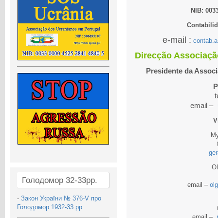
NIB: 003
Contabili
e-mail :
contab.a
Direcção Associaçã
Presidente da Assoc
P
t
email –
V
My
ge
O
Голодомор 32-33рр.
email –
ol
-
Закон України № 376-V про
Голодомор 1932-33 рр.
email –