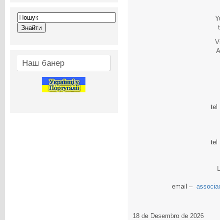
Y
V
A
Наш банер
tel
tel
L
email –
associa
18 de Desembro de 2026