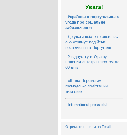
Увага!
-
Українсько-португальська
угода про соціальне
забезпечення
-
До уваги всіх, хто оновлює
або отримує водійські
посвідчення в Португалії
-
У відпустку в Україну
власним автотранспортом до
60 днів
-
«Шлях Перемоги» -
громадсько-політичний
тижневик
-
International press-club
Отримати новини на Email