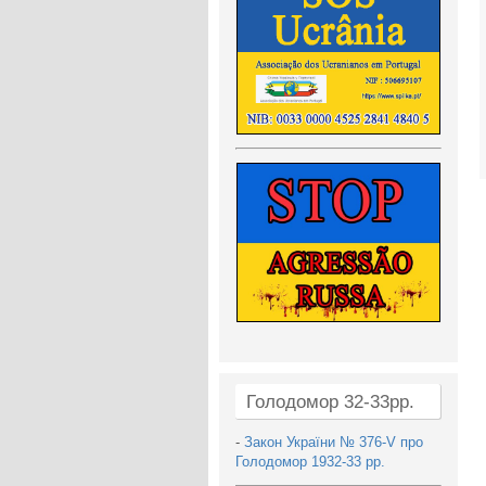
Голодомор 32-33рр.
-
Закон України № 376-V про
Голодомор 1932-33 рр.