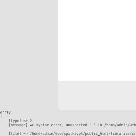
Array

(

    [type] => 2

    [message] => syntax error, unexpected '~' in /home/admin/web
    [file] => /home/admin/web/spilka.pt/public_html/libraries/sr