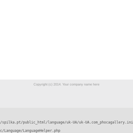
Copyright (c) 2014. Your company name here
/spilka.pt/public_html/language/uk-UA/uk-UA.com_phocagallery.ini
c/Language/LanguageHelper.php
