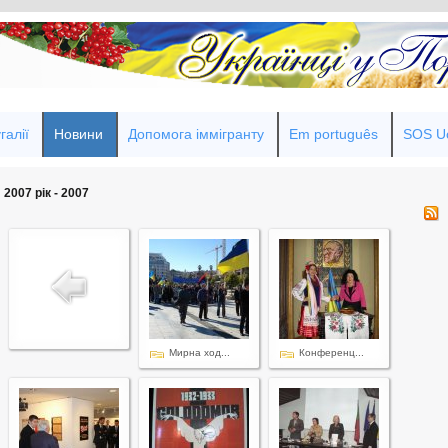
галії
Новини
Допомога іммігранту
Em português
SOS Uc
2007 рік - 2007
Мирна ход...
Конференц...