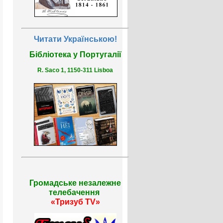
Читати Українською!
Бібліотека у Португалії
R. Saco 1, 1150-311 Lisboa
Громадське незалежне
телебачення
«Тризуб TV»