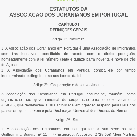
www.spilka.pt
ESTATUTOS DA
ASSOCIAÇAO DOS UCRANIANOS
EM PORTUGAL
CAPÍTULO I
DEFINIÇÕES GERAIS
Artigo 1º - Natureza
1. A Associação dos Ucranianos em Portugal é uma Associação de imigrantes,
sem fins lucrativos, constituída de acordo com o direito português,
nomeadamente com a lei número cento e quinze barra noventa e nove de três
de Agosto.
2. A Associação dos Ucranianos em Portugal constitui-se por tempo
indeterminado, extinguindo-se nos termos da lei.
Artigo 2º - Cooperação e desenvolvimento
A Associação dos Ucranianos em Portugal assume-se, também, como
organização não governamental de cooperação para o desenvolvimento
(ONGD), que desenvolve a sua actividade em rigoroso respeito pelas leis dos
países em que intervém e pela Declaração Universal dos Direitos do Homem.
Artigo 3º - Sede
1. A Associação dos Ucranianos em Portugal tem a sua sede na Rua
Guilhermina Suggia, nº 11 – 4º Esquerdo, Algueirão, 2725-058 Mem Martins,