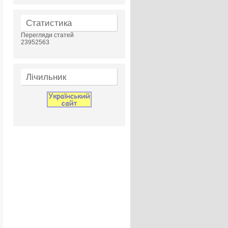
Статистика
Перегляди статей
23952563
Лічильник