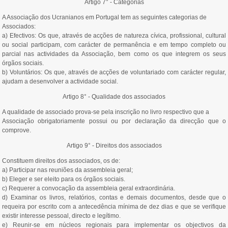
Artigo 7° - Categorias
A Associação dos Ucranianos em Portugal tem as seguintes categorias de
Associados:
a) Efectivos: Os que, através de acções de natureza cívica, profissional, cultural
ou social participam, com carácter de permanência e em tempo completo ou
parcial nas actividades da Associação, bem como os que integrem os seus
órgãos sociais.
b) Voluntários: Os que, através de acções de voluntariado com carácter regular,
ajudam a desenvolver a actividade social.
Artigo 8° - Qualidade dos associados
A qualidade de associado prova-se pela inscrição no livro respectivo que a
Associação obrigatoriamente possui ou por declaração da direcção que o
comprove.
Artigo 9° - Direitos dos associados
Constituem direitos dos associados, os de:
a) Participar nas reuniões da assembleia geral;
b) Eleger e ser eleito para os órgãos sociais.
c) Requerer a convocação da assembleia geral extraordinária.
d) Examinar os livros, relatórios, contas e demais documentos, desde que o
requeira por escrito com a antecedência mínima de dez dias e que se verifique
existir interesse pessoal, directo e legítimo.
e) Reunir-se em núcleos regionais para implementar os objectivos da