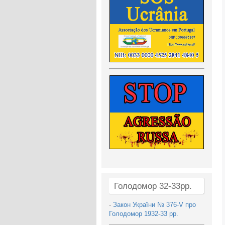
Голодомор 32-33рр.
-
Закон України № 376-V про
Голодомор 1932-33 рр.