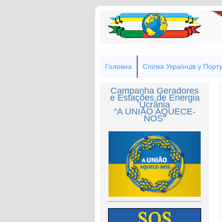
Головна
Спілка Українців у Порту
Campanha Geradores
e Estações de Energia
Ucrânia
“A UNIÃO AQUECE-
NOS”