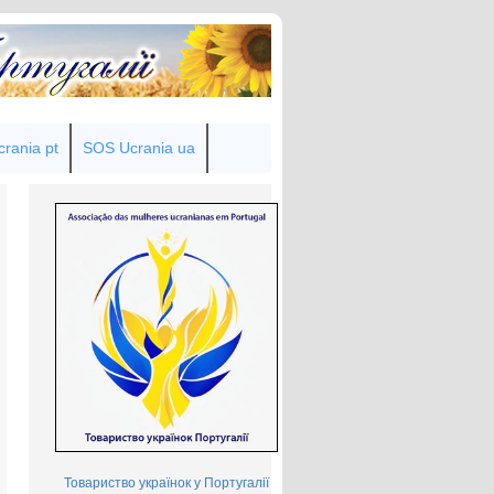
rania pt
SOS Ucrania ua
Товариство українок у Португалії