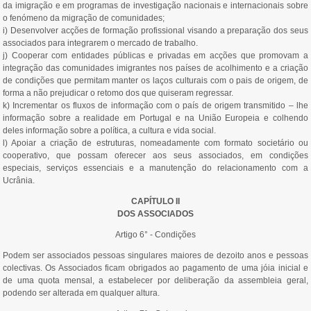
da imigração e em programas de investigação nacionais e internacionais sobre
o fenómeno da migração de comunidades;
i) Desenvolver acções de formação profissional visando a preparação dos seus
associados para integrarem o mercado de trabalho.
j) Cooperar com entidades públicas e privadas em acções que promovam a
integração das comunidades imigrantes nos países de acolhimento e a criação
de condições que permitam manter os laços culturais com o pais de origem, de
forma a não prejudicar o retomo dos que quiseram regressar.
k) Incrementar os fluxos de informação com o país de origem transmitido – lhe
informação sobre a realidade em Portugal e na União Europeia e colhendo
deles informação sobre a política, a cultura e vida social.
l) Apoiar a criação de estruturas, nomeadamente com formato societário ou
cooperativo, que possam oferecer aos seus associados, em condições
especiais, serviços essenciais e a manutenção do relacionamento com a
Ucrânia.
CAPÍTULO II
DOS ASSOCIADOS
Artigo 6° - Condições
Podem ser associados pessoas singulares maiores de dezoito anos e pessoas
colectivas. Os Associados ficam obrigados ao pagamento de uma jóia inicial e
de uma quota mensal, a estabelecer por deliberação da assembleia geral,
podendo ser alterada em qualquer altura.