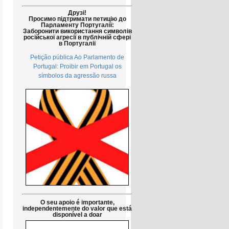
Друзі!
Просимо підтримати петицію до
Парламенту Португалії:
Заборонити використання символів
російської агресії в публічній сфері
в Португалії
Petição pública Ao Parlamento de
Portugal: Proibir em Portugal os
símbolos da agressão russa
O seu apoio é importante,
independentemente do valor que está
disponível a doar