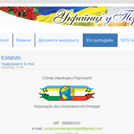
галії
Новини
Допомога іммігранту
Em português
SOS Uc
Estatuto
Надрукувати
E-mail
Перегляди: 17045
Спілка Українців у Португалії
Associação dos Ucranianos em Portugal
NIF : 506695107
e-mail :
ucranianosemportugal@gmail.com