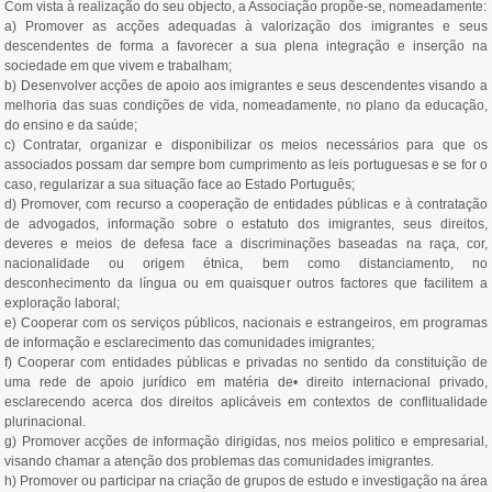
Com vista à realização do seu objecto, a Associação propõe-se, nomeadamente:
a) Promover as acções adequadas à valorização dos imigrantes e seus
descendentes de forma a favorecer a sua plena integração e inserção na
sociedade em que vivem e trabalham;
b) Desenvolver acções de apoio aos imigrantes e seus descendentes visando a
melhoria das suas condições de vida, nomeadamente, no plano da educação,
do ensino e da saúde;
c) Contratar, organizar e disponibilizar os meios necessários para que os
associados possam dar sempre bom cumprimento as leis portuguesas e se for o
caso, regularizar a sua situação face ao Estado Português;
d) Promover, com recurso a cooperação de entidades públicas e à contratação
de advogados, informação sobre o estatuto dos imigrantes, seus direitos,
deveres e meios de defesa face a discriminações baseadas na raça, cor,
nacionalidade ou origem étnica, bem como distanciamento, no
desconhecimento da língua ou em quaisquer outros factores que facilitem a
exploração laboral;
e) Cooperar com os serviços públicos, nacionais e estrangeiros, em programas
de informação e esclarecimento das comunidades imigrantes;
f) Cooperar com entidades públicas e privadas no sentido da constituição de
uma rede de apoio jurídico em matéria de• direito internacional privado,
esclarecendo acerca dos direitos aplicáveis em contextos de conflitualidade
plurinacional.
g) Promover acções de informação dirigidas, nos meios politico e empresarial,
visando chamar a atenção dos problemas das comunidades imigrantes.
h) Promover ou participar na criação de grupos de estudo e investigação na área