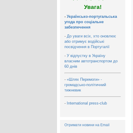
Увага!
-
Українсько-португальська
угода про соціальне
забезпечення
-
До уваги всіх, хто оновлює
або отримує водійські
посвідчення в Португалії
-
У відпустку в Україну
власним автотранспортом до
60 днів
-
«Шлях Перемоги» -
громадсько-політичний
тижневик
-
International press-club
Отримати новини на Email