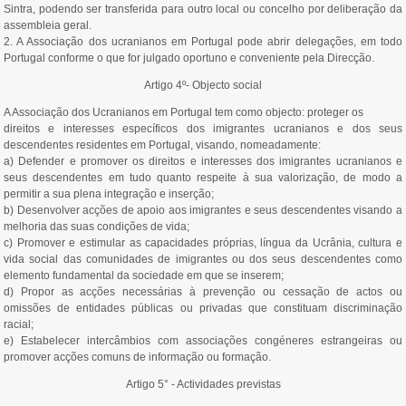
Sintra, podendo ser transferida para outro local ou concelho por deliberação da
assembleia geral.
2. A Associação dos ucranianos em Portugal pode abrir delegações, em todo
Portugal conforme o que for julgado oportuno e conveniente pela Direcção.
Artigo 4º- Objecto social
A Associação dos Ucranianos em Portugal tem como objecto: proteger os
direitos e interesses específicos dos imigrantes ucranianos e dos seus
descendentes residentes em Portugal, visando, nomeadamente:
a) Defender e promover os direitos e interesses dos imigrantes ucranianos e
seus descendentes em tudo quanto respeite à sua valorização, de modo a
permitir a sua plena integração e inserção;
b) Desenvolver acções de apoio aos imigrantes e seus descendentes visando a
melhoria das suas condições de vida;
c) Promover e estimular as capacidades próprias, língua da Ucrânia, cultura e
vida social das comunidades de imigrantes ou dos seus descendentes como
elemento fundamental da sociedade em que se inserem;
d) Propor as acções necessárias à prevenção ou cessação de actos ou
omissões de entidades públicas ou privadas que constituam discriminação
racial;
e) Estabelecer intercâmbios com associações congéneres estrangeiras ou
promover acções comuns de informação ou formação.
Artigo 5° - Actividades previstas