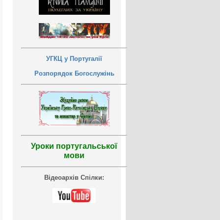
УГКЦ у Португалії
Розпорядок Богослужінь
Уроки португальської
мови
Відеоархів Спілки: