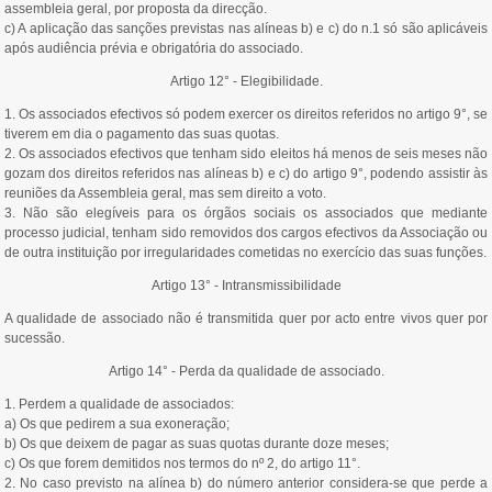
assembleia geral, por proposta da direcção.
c) A aplicação das sanções previstas nas alíneas b) e c) do n.1 só são aplicáveis
após audiência prévia e obrigatória do associado.
Artigo 12° - Elegibilidade.
1. Os associados efectivos só podem exercer os direitos referidos no artigo 9°, se
tiverem em dia o pagamento das suas quotas.
2. Os associados efectivos que tenham sido eleitos há menos de seis meses não
gozam dos direitos referidos nas alíneas b) e c) do artigo 9°, podendo assistir às
reuniões da Assembleia geral, mas sem direito a voto.
3. Não são elegíveis para os órgãos sociais os associados que mediante
processo judicial, tenham sido removidos dos cargos efectivos da Associação ou
de outra instituição por irregularidades cometidas no exercício das suas funções.
Artigo 13° - Intransmissibilidade
A qualidade de associado não é transmitida quer por acto entre vivos quer por
sucessão.
Artigo 14° - Perda da qualidade de associado.
1. Perdem a qualidade de associados:
a) Os que pedirem a sua exoneração;
b) Os que deixem de pagar as suas quotas durante doze meses;
c) Os que forem demitidos nos termos do nº 2, do artigo 11°.
2. No caso previsto na alínea b) do número anterior considera-se que perde a