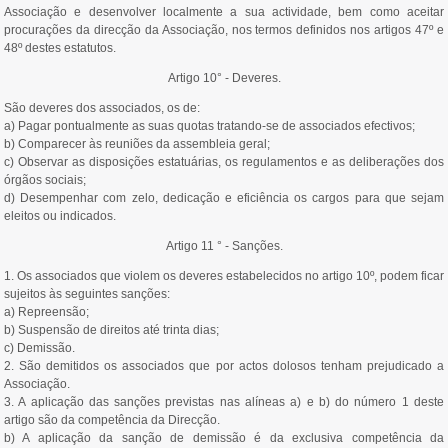
Associação e desenvolver localmente a sua actividade, bem como aceitar
procurações da direcção da Associação, nos termos definidos nos artigos 47º e
48º destes estatutos.
Artigo 10° - Deveres.
São deveres dos associados, os de:
a) Pagar pontualmente as suas quotas tratando-se de associados efectivos;
b) Comparecer às reuniões da assembleia geral;
c) Observar as disposições estatuárias, os regulamentos e as deliberações dos
órgãos sociais;
d) Desempenhar com zelo, dedicação e eficiência os cargos para que sejam
eleitos ou indicados.
Artigo 11 ° - Sanções.
1. Os associados que violem os deveres estabelecidos no artigo 10º, podem ficar
sujeitos às seguintes sanções:
a) Repreensão;
b) Suspensão de direitos até trinta dias;
c) Demissão.
2. São demitidos os associados que por actos dolosos tenham prejudicado a
Associação.
3. A aplicação das sanções previstas nas alíneas a) e b) do número 1 deste
artigo são da competência da Direcção.
b) A aplicação da sanção de demissão é da exclusiva competência da