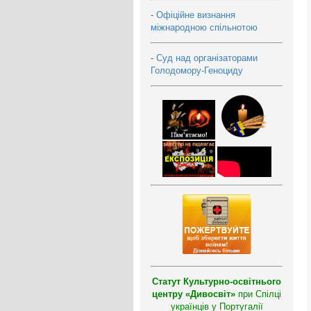
-
Офіційне визнання
міжнародною спільнотою
-
Суд над організаторами
Голодомору-Геноциду
Статут Культурно-освітнього
центру «Дивосвіт»
при Спілці
українців у Португалії