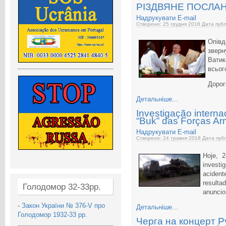
РІЗДВЯНЕ ПОСЛА
Надрукувати
E-mail
Створено: 25 грудня 2018
Дата публ
Опів
зверн
Вати
всього
Дорог
Детальніше...
Investigação interna
“Buk” das Forças A
Надрукувати
E-mail
Створено: 24 травня 2018
Дата публ
Hoje, 
investi
acident
result
Голодомор 32-33рр.
anuncio
-
Закон України № 376-V про
Детальніше...
Голодомор 1932-33 рр.
Черга на концерт Р