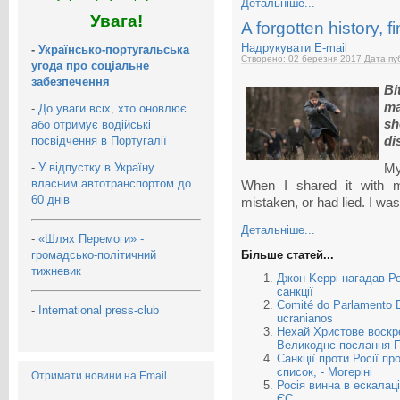
Детальніше...
Увага!
A forgotten history, fi
Надрукувати
E-mail
-
Українсько-португальська
Створено: 02 березня 2017
Дата пуб
угода про соціальне
забезпечення
Bi
ma
-
До уваги всіх, хто оновлює
sh
або отримує водійські
посвідчення в Португалії
di
-
У відпустку в Україну
My
власним автотранспортом до
When I shared it with m
60 днів
mistaken, or had lied. I wa
Детальніше...
-
«Шлях Перемоги» -
громадсько-політичний
Більше статей...
тижневик
Джон Kеррі нагадав Ро
санкції
Comité do Parlamento E
-
International press-club
ucranianos
Нехай Христове воскре
Великоднє послання 
Cанкції проти Росії п
список, - Могеріні
Отримати новини на Email
Росія винна в ескалац
ЄС