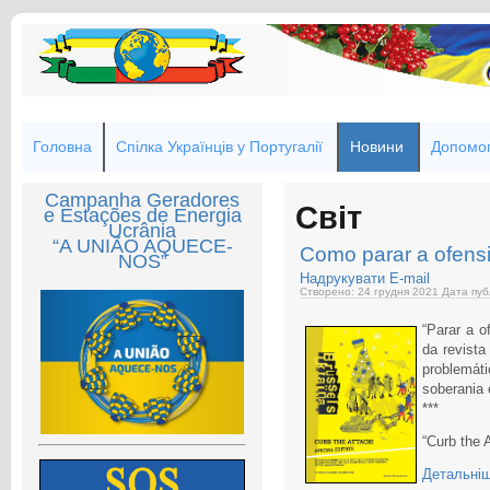
Головна
Спілка Українців у Португалії
Новини
Допомог
Campanha Geradores
Світ
e Estações de Energia
Ucrânia
“A UNIÃO AQUECE-
Como parar a ofens
NOS”
Надрукувати
E-mail
Створено: 24 грудня 2021
Дата пуб
“Parar a o
da revista
problemát
soberania e
***
“Curb the A
Детальніш