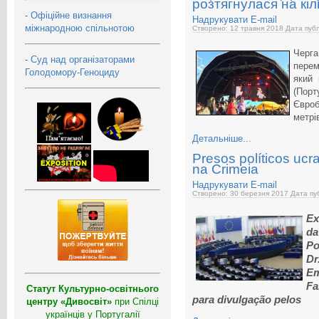
розтягнулася на кіл
-
Офіційне визнання
Надрукувати
E-mail
міжнародною спільнотою
Створено: 12 травня 2018
Дата публ
Черга
-
Суд над організаторами
перем
Голодомору-Геноциду
який 
(По
Євроб
метрі
Детальніше...
Presos políticos ucr
na Crimeia
Надрукувати
E-mail
Створено: 30 березня 2017
Дата пуб
Ex
da
Po
Dr
Em
Fa
Статут Культурно-освітнього
para divulgação pelos
центру «Дивосвіт»
при Спілці
українців у Португалії