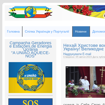
Головна
Спілка Українців у Португалії
Новини
Допомог
Campanha Geradores
Нехай Христове вос
e Estações de Energia
Україну! Великодн
Ucrânia
“A UNIÃO AQUECE-
Надрукувати
E-mail
NOS”
Створено: 05 квітня 2015
Дата публі
скинув із Себе Свою б