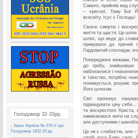
Самого, прийняв вид слуг
– хресної. Тому Бог 
всесвіту. Ісус є Господь!
Своєю смертю і воскрес
життя та щастя. Це шлях
шлях, що веде до слави
прямувати до «речей го
Гордовитий споглядає згор
Попереджені жінками, Пе
до гробу, знайшовши й
наблизилися і «нахилилис
в таїнство, потрібно «на
понижується, розуміє пр
Його шляхом.
Світ пропонує панува
підвищувати ціну себе..
та воскреслого Христа, 
Голодомор 32-33рр.
намагаємося жити на слу
але доступними і шанобл
-
Закон України № 376-V про
Голодомор 1932-33 рр.
Це не є слабкістю, але –
своїй душі Божу силу, Й