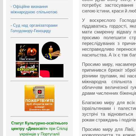
потребує застосування
-
Офіційне визнання
силою істини, краси й люб
міжнародною спільнотою
У воскреслого Господа
-
Суд над організаторами
піддаватись гордості, як
Голодомору-Геноциду
мати смиренну відвагу 
просимо полегшити стр
переслідуваних з причин
несправедливо переносят
насильства. А їх є так баг
Просимо миру, насампере
припинився брязкіт збро
різними групами, які на
міжнародна спільнота
обличчям величезної гум
драми численних біженці
Благаємо миру для всіх
ізраїльтянами і палест
зустрічі та відновитьс
рокам страждань і поділів
Статут Культурно-освітнього
центру «Дивосвіт»
при Спілці
Просимо миру для Лівії
українців у Португалії
кровопролиття та кожне