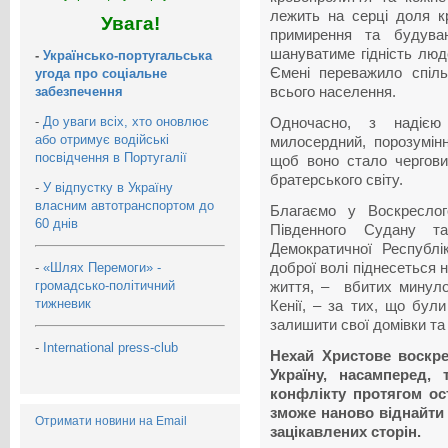
лежить на серці доля к
Увага!
примирення та будуван
шануватиме гідність люд
-
Українсько-португальська
Ємені переважило спіл
угода про соціальне
забезпечення
всього населення.
-
До уваги всіх, хто оновлює
Одночасно, з надією
або отримує водійські
милосердний, порозумінн
посвідчення в Португалії
щоб воно стало чергови
братерського світу.
-
У відпустку в Україну
власним автотранспортом до
Благаємо у Воскреслог
60 днів
Південного Судану т
Демократичної Республі
-
«Шлях Перемоги» -
доброї волі піднесеться 
громадсько-політичний
життя, – вбитих минулог
тижневик
Кенії, – за тих, що були
залишити свої домівки та
-
International press-club
Нехай Христове воскре
Україну, насамперед, 
конфлікту протягом ост
зможе наново віднайти 
Отримати новини на Email
зацікавлених сторін.