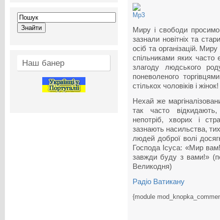
Миру і свободи просимо 
зазнали новітніх та ста
осіб та організацій. Миру
спільниками яких часто є
Наш банер
злагоду людського род
поневоленого торгівцями
стількох чоловіків і жінок!
Нехай же маргіналізованих
так часто відкидають
непотріб, хворих і стр
зазнають насильства, тих
людей доброї волі досяг
Господа Ісуса: «Мир вам!»
завжди буду з вами!» (
Великодня)
Радіо Ватикану
{module mod_knopka_commen