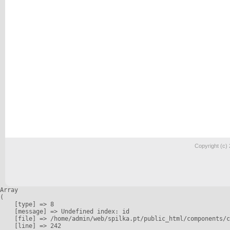
Copyright (c)
Array

(

    [type] => 8

    [message] => Undefined index: id

    [file] => /home/admin/web/spilka.pt/public_html/components/c
    [line] => 242
