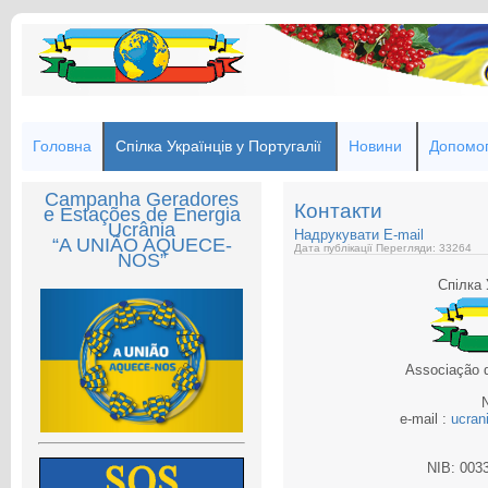
Головна
Спілка Українців у Португалії
Новини
Допомог
Campanha Geradores
Контакти
e Estações de Energia
Ucrânia
Надрукувати
E-mail
“A UNIÃO AQUECE-
Дата публікації
Перегляди: 33264
NOS”
Спілка 
Associação 
e-mail :
ucran
NIB: 003