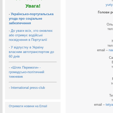
yuri
Увага!
Голови р
-
Українсько-португальська
угода про соціальне
забезпечення
Оль
тел
-
До уваги всіх, хто оновлює
або отримує водійські
посвідчення в Португалії
тел
-
У відпустку в Україну
email –
na
власним автотранспортом до
60 днів
Са
-
«Шлях Перемоги» -
громадсько-політичний
тижневик
т
-
International press-club
Те
email –
tety
Отримати новини на Email