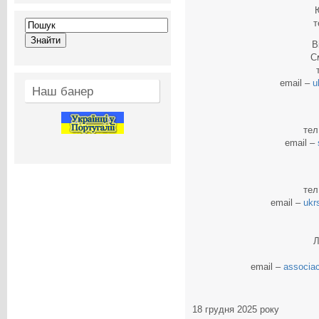
т
В
С
email –
u
Наш банер
тел
email –
тел
email –
ukr
Л
email –
associa
18 грудня 2025 року