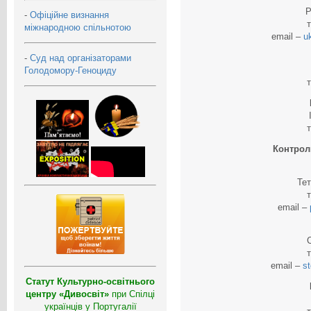
Р
-
Офіційне визнання
міжнародною спільнотою
email –
u
-
Суд над організаторами
Голодомору-Геноциду
Контрол
Те
email –
email –
s
Статут Культурно-освітнього
центру «Дивосвіт»
при Спілці
українців у Португалії