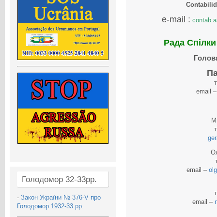
Contabili
e-mail :
contab.a
Рада Спілки 
Голова
Па
email 
М
ge
О
email –
ol
Голодомор 32-33рр.
-
Закон України № 376-V про
email –
Голодомор 1932-33 рр.