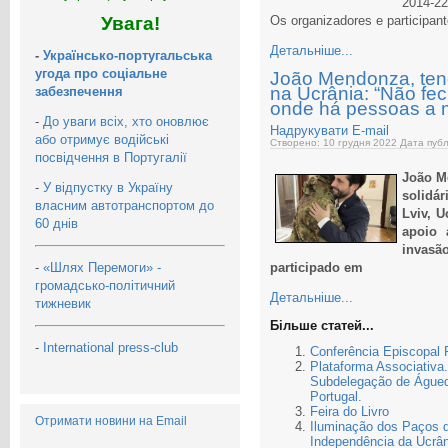
2014-22
Увага!
Os organizadores e participan
Детальніше...
-
Українсько-португальська
угода про соціальне
João Mendonza, teno
na Ucrânia: “Não fe
забезпечення
onde há pessoas a mo
-
До уваги всіх, хто оновлює
Надрукувати
E-mail
або отримує водійські
Створено: 10 грудня 2022
Дата публ
посвідчення в Португалії
João M
-
У відпустку в Україну
solidár
власним автотранспортом до
Lviv, 
60 днів
apoio 
invasã
-
«Шлях Перемоги» -
participado em
громадсько-політичний
Детальніше...
тижневик
Більше статей...
-
International press-club
Conferência Episcopal 
Plataforma Associativ
Subdelegação de Águed
Portugal.
Feira do Livro
Отримати новини на Email
Iluminação dos Paços d
Independência da Ucrân