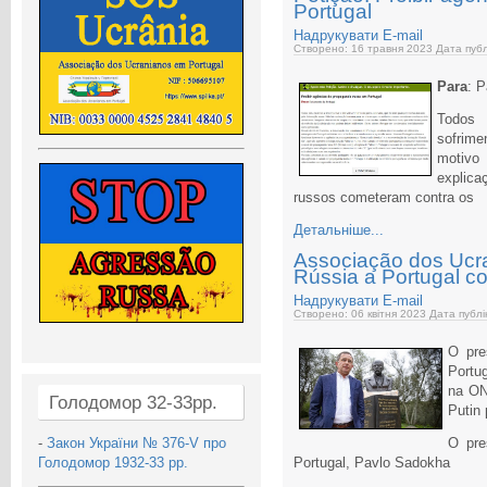
Portugal
Надрукувати
E-mail
Створено: 16 травня 2023
Дата публ
Para
: P
Todos 
sofrime
motivo
explica
russos cometeram contra os
Детальніше...
Associação dos Ucr
Rússia a Portugal 
Надрукувати
E-mail
Створено: 06 квітня 2023
Дата публі
O pre
Portu
na ON
Голодомор 32-33рр.
Putin 
-
Закон України № 376-V про
O pre
Голодомор 1932-33 рр.
Portugal, Pavlo Sadokha