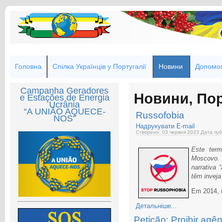
Головна
Спілка Українців у Португалії
Новини
Допомог
Campanha Geradores
Новини, Пор
e Estações de Energia
Ucrânia
“A UNIÃO AQUECE-
Russofobia
NOS”
Надрукувати
E-mail
Створено: 03 червня 2023
Дата пуб
Este term
Moscovo.
narrativa 
têm inveja
Em 2014, 
Детальніше...
Petição: Proibir ag