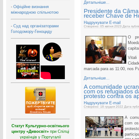
Детальніше...
-
Офіційне визнання
Presidente da Câmar
міжнародною спільнотою
receber Chave de H
Надрукувати
E-mail
-
Суд над організаторами
Створено: 05 квітня 2023
Дата публі
Голодомору-Геноциду
O pr
Moeda
capita
Vital
Cida
marcada para as 11:00, nos P
Детальніше...
A comunidade ucran
com os refugiados d
protesto contra os a
Надрукувати
E-mail
Створено: 18 грудня 2022
Дата публ
A comu
com os 
Статут Культурно-освітнього
protest
центру «Дивосвіт»
при Спілці
partici
українців у Португалії