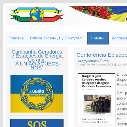
Головна
Спілка Українців у Португалії
Новини
Допомог
Campanha Geradores
Conferência Episco
e Estações de Energia
Ucrânia
Надрукувати
E-mail
“A UNIÃO AQUECE-
Створено: 29 жовтня 2022
Дата публ
NOS”
D. Jo
Bispo 
Presi
Em pr
apoio
conti
prime
sober
Em P
acomp