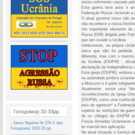
nosso sofrimento causado pela
Esta guerra teve anos e an
Federação Russa- incluindo a 
O atual governo russo não r
não reconhece a nossa históri
Um importante elemento da p
Russa (IOR) dirigida pelo Pat
que iam invadir a Ucrânia.
Infelizmente, na própria Ucrâni
única que não foi proibida
diferente, mas com o mesmo 
da Ucrânia (IOUPM) - ofici
declaração da Independência d
Esta igreja (IOUPM), embora c
na autoridade jurídica ucrania
a Moscovo e é parte integrant
Atualmente, existe uma *de
reconhecimento da Igreja Ort
(IOUPM), como uma confissão r
país do agressor* a Federaçã
sujeitos às restrições de guerr
Голодомор 32-33рр.
de os clérigos da IOUPM e
Forças Armadas Ucranianas e 
-
Закон України № 376-V про
lei marcial tem aplicação.
Голодомор 1932-33 рр.
Na atual situação o Serviço d