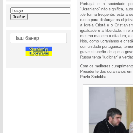
Portugal e a sociedade por
“Ucraniano” não significa, au
,de forma frequente, está a s
russo para disfarçar os objet
a Igreja Cristã e o Cristian
igualdade e a liberdade, infe
mesma maneira a ditadura, a 
Наш банер
Nós, como ucranianos e crist
comunidade portuguesa, temos 
grave situação de que o gov
Russa tenta “ludibriar” a verda
Com os melhores cumpriment
Presidente dos ucranianos em 
Pavlo Sadokha