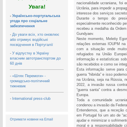
nacionalidade ucraniana, foi 
Увага!
Ucrânia, para impedir a propa
interesse dos serviços secret
-
Українсько-португальська
Durante o tempo do presid
угода про соціальне
especialmente reconhecido pe
забезпечення
recebeu a medalha da Ordem 
Gundyaev.
-
До уваги всіх, хто оновлює
Neste momento, Meletiy Egor
або отримує водійські
relações externas IOUPM na 
посвідчення в Португалії
com a situação onde muitos
-
У відпустку в Україну
refugiados na União Europe
власним автотранспортом до
informação e estatísticas so
60 днів
são recebidos e como se inte
Esta informação serve para 
guerra “hibrida” e isso podem
-
«Шлях Перемоги» -
na Ucrânia, seja na Rússia,
громадсько-політичний
2022, a invasão russa contr
тижневик
“guerra santa” contra a desm
Europa.
-
International press-club
Toda a comunidade ucrania
condenou a invasão da Federa
Entendemos, que a receção d
em Portugal foi um ato de “ac
Отримати новини на Email
ajudar e minimizar o sofrimen
moral e a responsabilidade c