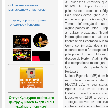
33 processos criminais que
-
Офіційне визнання
IOUPM. Um Bispo - Ioanafan Ye
міжнародною спільнотою
pelos russos, todos os clér
Dois bispos desta igreja já fu
ucranianas, para a Federação
-
Суд над організаторами
Temos a informação de que a
Голодомору-Геноциду
alguns países da União Europe
a realizar propaganda “híbri
informações sobre os países
interesse da Federação Russa
Como confirmação desta in
encontro com o Arcebispo de B
pelo padre da Igreja Ortodoxa
diocese do Porto - Vladimir P
dos compatriotas russos junt
Quem é o Metropolita Mel
Portugal?
Meletiy Egorenko (ME) é um h
na cidade ucraniana de C
RECONHECE o seu status no
Egorenko é um impostor na hie
Meletiy Egorenko acabou a
Moscovo em 1986 e, como ci
Статут Культурно-освітнього
Teológica de Moscovo em 19
центру «Дивосвіт»
при Спілці
conhecimento e controlo
українців у Португалії