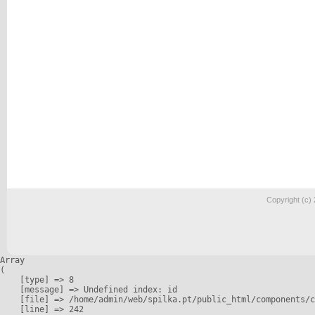
Copyright (c)
Array

(

    [type] => 8

    [message] => Undefined index: id

    [file] => /home/admin/web/spilka.pt/public_html/components/c
    [line] => 242
