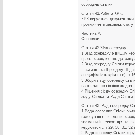
осередків Спілки.
Стаття 41.Робота КРК.
КРК керується документами
протиріччять законам, статут
Частина V.
Осередки.
Стаття 42.Зїзд осередку.
1.Зїзд осередку э вищим кері
цього осередку що дотримуєт
2.Зїзд осередку Спілки керу
частини I та II розділу III 
специфічність,крім пт.а) ст.15,
3.Збори зїзду осередку Спі
на рік але не пізніше за два
4.Рішення зїзду осередку Сп
зїзду Спілки та Ради Спілки.
Стаття 43. Рада осередку Сп
1.Рада осередку Спілки обир
голосування, із членів осере
заступників, секретаря та с
керуються стт.29, 30, 31, 3
2.Рада осередку Спілки кер