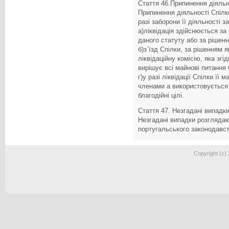
Стаття 46.Припинення діяльн
Припинення діяльності Спілки
разі заборони її діяльності з
а)ліквідація здійснюється за 
даного статуту або за рішен
б)з`їзд Спілки, за рішенням 
ліквідаційну комісію, яка зг
вирішує всі майнові питання 
г)у разі ліквідації Спілки її
членами а використовується
благодійні цілі.
Стаття 47. Незгадані випадки
Незгадані випадки розглядаю
португальського законодавст
Copyright (c)