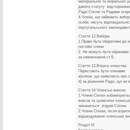
матеріальної та моральної 
даного статуту відсторонюю
Ради Спілки та Радами осере
4.Члени, що займають виборч
особи, несуть відповідальні
португальського законодавст
Стаття 12.Вибори.
1.Право бути обиратими до к
постійні члени.
2. Не можуть бути обраними н
за невиконання ст.9.
Стаття 13.Втрата членства.
Перестають бути членами:
а)члени ,що заявляють про св
б) за рішенням Ради, що не в
Стаття 14.Членські внески.
1.Члени Спілки зобовязують
внесок та щомісячні членськ
змінюються зїздом Спілки.
2.Члени Спілки, після втрат
відшкодування членських вне
Розділ ІІІ