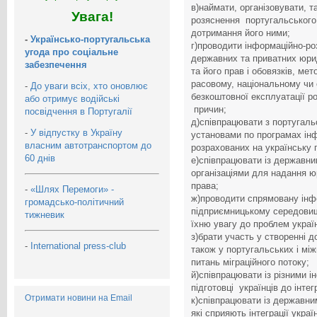
в)наймати, організовувати, т
Увага!
розяснення португальського 
дотримання його ними;
-
Українсько-португальська
г)проводити інформаційно-ро
угода про соціальне
державних та приватних юрид
забезпечення
та його прав і обовязків, ме
расовому, національному чи 
-
До уваги всіх, хто оновлює
безкоштовної експлуатації р
або отримує водійські
причин;
посвідчення в Португалії
д)співпрацювати з португал
-
У відпустку в Україну
установами по програмах ін
власним автотранспортом до
розрахованих на українську 
60 днів
е)співпрацювати із державн
організаціями для надання ю
права;
-
«Шлях Перемоги» -
ж)проводити спрямовану інфо
громадсько-політичний
підприємницькому середовищ
тижневик
їхню увагу до проблем украї
з)брати участь у створенні до
-
International press-club
також у португальських і мі
питань міграційного потоку;
й)співпрацювати із різними 
підготовці українців до інтег
Отримати новини на Email
к)співпрацювати із державни
які сприяють інтеграції укра