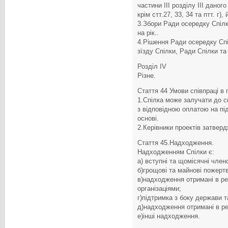
частини III розділу III дано
крім стт.27, 33, 34 та птт. г), 
3.Збори Ради осередку Спіл
на рік..
4.Рішення Ради осередку Сп
зїзду Спілки, Ради Спілки та
Розділ IV
Різне.
Стаття 44 Умови співпраці в 
1.Спілка може залучати до сп
з відповідною оплатою на пі
основі.
2.Керівники проектів затвер
Стаття 45.Надходження.
Надходженням Спілки є:
а) вступні та щомісячні член
б)грощові та майнові пожерт
в)надходження отримані в рез
організаціями;
г)підтримка з боку держави т
д)надходження отримані в ре
е)інші надходження.