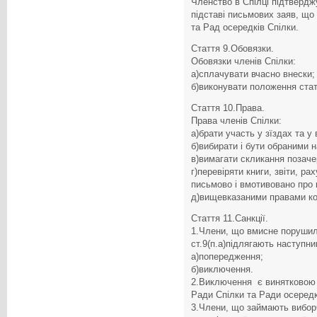
Членство в Спілці підтвердж
підставі письмових заяв, що
та Рад осередків Спілки.
Стаття 9.Обовязки.
Обовязки членів Спілки:
а)сплачувати вчасно внески;
б)виконувати положення стат
Стаття 10.Права.
Права членів Спілки:
а)брати участь у зїздах та у 
б)вибирати і бути обраними н
в)вимагати скликання позачер
г)перевіряти книги, звіти, р
письмово і вмотивовано про ц
д)вищевказаними правами кор
Стаття 11.Санкції.
1.Члени, що вмисне порушил
ст.9(п.а)підлягають наступни
а)попередження;
б)виключення.
2.Виключення є винятковою 
Ради Спілки та Ради осеред
3.Члени, що займають виборч