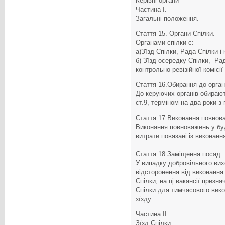
Керівні органи
Частина І.
Загальні положення.
Стаття 15. Органи Спілки.
Органами спілки є:
а)Зїзд Спілки, Рада Спілки і 
б) Зїзд осередку Спілки, Ра
контрольно-ревізійної комісії 
Стаття 16.Обирання до орган
До керуючих органів обирают
ст.9, терміном на два роки з
Стаття 17.Виконання повнов
Виконання повноважень у бу
витрати повязані із виконан
Стаття 18.Заміщення посад.
У випадку добровільного вих
відсторонення від виконання
Спілки, на ці вакансії призн
Спілки для тимчасового вик
зїзду.
Частина ІІ
Зїзд Спілки