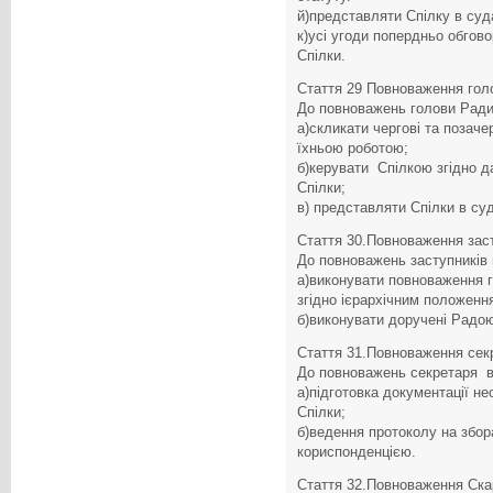
й)представляти Спілку в суда
к)усі угоди попердньо обго
Спілки.
Стаття 29 Повноваження гол
До повноважень голови Ради
а)скликати чергові та позаче
їхньою роботою;
б)керувати Спілкою згідно да
Спілки;
в) представляти Спілки в суд
Стаття 30.Повноваження заст
До повноважень заступників 
а)виконувати повноваження г
згідно ієрархічним положенн
б)виконувати доручені Радо
Стаття 31.Повноваження сек
До повноважень секретаря в
а)підготовка документації н
Спілки;
б)ведення протоколу на збор
кориспонденцією.
Стаття 32.Повноваження Ска