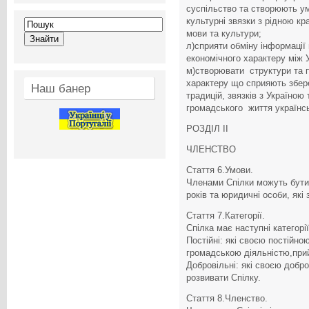
суспільство та створюють у
культурні звязки з рідною к
мови та культури;
л)сприяти обміну інформації
економічного характеру між 
м)створювати структури та п
характеру що сприяють збер
Наш банер
традицій, звязків з Україно
громадського життя українськ
РОЗДІЛ II
ЧЛЕНСТВО
Стаття 6.Умови.
Членами Спілки можуть бути 
років та юридичні особи, які 
Стаття 7.Категорії.
Спілка має наступні категорії
Постійні: які своєю постійн
громадською діяльністю,прий
Добровільні: які своєю добр
розвивати Спілку.
Стаття 8.Членство.