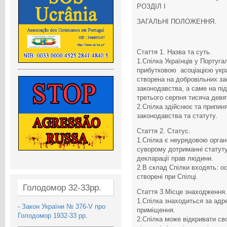
РОЗДІЛ І
ЗАГАЛЬНІ ПОЛОЖЕННЯ.
Стаття 1. Назва та суть.
1.Спілка Українців у Португал
прибутковою асоціацією украї
створена на добровільних за
законодавства, а саме на пі
третього серпня тисяча девя
2.Спілка здійснює та припин
законодавства та статуту.
Стаття 2. Статус.
1.Спілка є неурядовою орган
суворому дотриманні статуту
декларації прав людини.
2.В склад Спілки входять: ос
створені при Спілці.
Голодомор 32-33рр.
Стаття 3.Місце знаходження.
1.Спілка знаходиться за адр
-
Закон України № 376-V про
приміщення.
Голодомор 1932-33 рр.
2.Спілка може відкривати сво