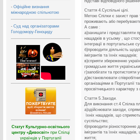
підставі відповідного рішенн
-
Офіційне визнання
Стаття 4.Суспільні цілі.
міжнародною спільнотою
Метою Спілки є захист прав т
проживають або перебувають 
-
Суд над організаторами
А саме :
Голодомору-Геноциду
а)захищати і представляти пра
нащадків в усьому , що стосу
інтеграції в португальське су
б)проводити діяльність щод
імігрантів та їхніх нащадків;
в)сприяти збереженню україн
громадське життя українських
г)запобігати та протистояти 
д)встановлювати співробітни
організаціями в Португалії т
просвітницького характеру з
Стаття 5.Заходи.
Для виконання ст.4 Спілка п
а)здійснювати заходи, спрямо
їхніх нащадків, що сприяють 
суспільство;
б)проводити різносторонню д
Статут Культурно-освітнього
імігрантів та їхніх нащадкі
центру «Дивосвіт»
при Спілці
життя;
українців у Португалії