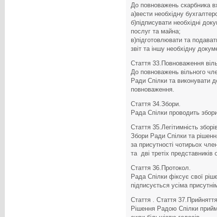
До повноважень скарбника в
а)вести необхідну бухгалтер
б)підписувати необхідні док
послуг та майна;
в)підготовлювати та подават
звіт та іншу необхідну докум
Стаття 33.Повноваження віль
До повноважень вільного чл
Ради Спілки та виконувати д
повноваження.
Стаття 34.Збори.
Рада Спілки проводить збори
Стаття 35.Легітимність зборів
Збори Ради Спілки та рішенн
за присутності чотирьох член
та дві третіх представників 
Стаття 36.Протокол.
Рада Спілки фіксує свої ріш
підписується усіма присутнім
Стаття . Стаття 37.Прийняття
Рішення Радою Спілки прийм