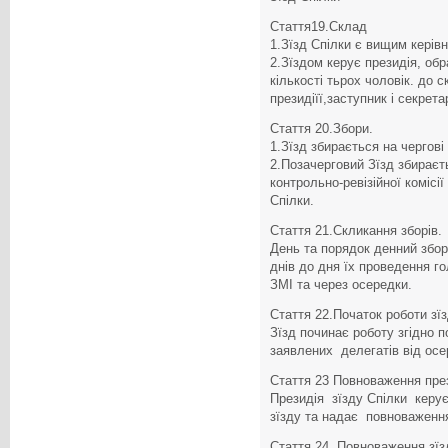
Стаття19.Склад
1.Зїзд Спілки є вищим керів
2.Зїздом керує президія, обра
кількості тьрох чоловік. до 
президіїї,заступник і секрета
Стаття 20.Збори.
1.Зїзд збирається на чергові з
2.Позачерговий Зїзд збираєт
контрольно-ревізійної комісії
Спілки.
Стаття 21.Скликання зборів.
День та порядок денний збор
днів до дня їх проведення г
ЗМІ та через осередки.
Стаття 22.Початок роботи зїз
Зїзд починає роботу згідно п
заявлених делегатів від осе
Стаття 23 Повноваження през
Президія зїзду Спілки керує
зїзду та надає повноваженн
Стаття 24. Повноваження зїз