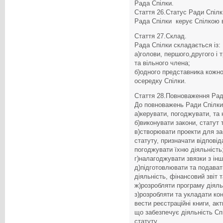
Рада Спілки.
Стаття 26.Статус Ради Спілк
Рада Спілки керує Спілкою в
Стаття 27.Склад.
Рада Спілки складається із:
а)голови, першого,другого і 
та вільного члена;
б)одного представника кожн
осередку Спілки.
Стаття 28.Повноваження Рад
До повноважень Ради Спілки
а)керувати, погоджувати, та
б)виконувати закони, статут 
в)створювати проекти для за
статуту, призначати відповід
погоджувати їхню діяльність
г)налагоджувати звязки з інш
д)підготовлювати та подават
діяльність, фінансовий звіт 
ж)розробляти програму діяль
з)розробляти та укладати ко
вести реєстраційні книги, ак
що забезпечує діяльність Спі
статуту.