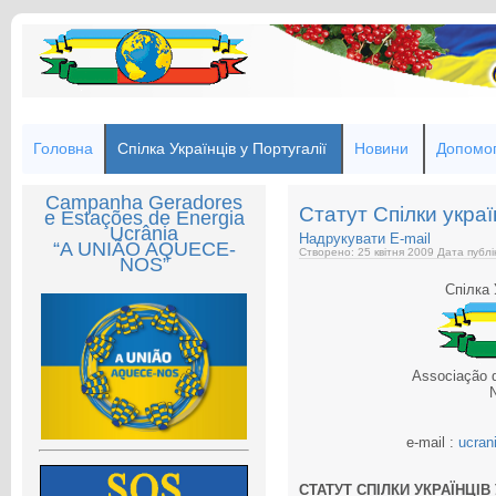
Головна
Спілка Українців у Португалії
Новини
Допомог
Campanha Geradores
Статут Спілки украї
e Estações de Energia
Ucrânia
Надрукувати
E-mail
“A UNIÃO AQUECE-
Створено: 25 квітня 2009
Дата публі
NOS”
Спілка 
Associação 
e-mail :
ucran
СТАТУТ СПІЛКИ УКРАЇНЦІВ 