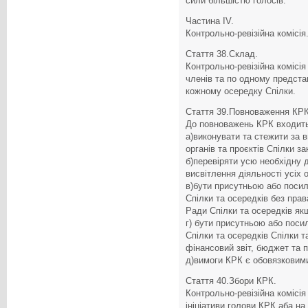
сили більшістю голосів.
Частина IV.
Контрольно-ревізійна комісія
Стаття 38.Склад.
Контрольно-ревізійна комісія
членів та по одному представ
кожному осередку Спілки.
Стаття 39.Повноваження КРК
До повноважень КРК входит
а)виконувати та стежити за 
органів та проєктів Спілки за
б)перевіряти усю необхідну 
висвітлення діяльності усіх о
в)бути присутньою або поси
Спілки та осередків без прав
Ради Спілки та осередків як
г) бути присутньою або поси
Спілки та осередків Спілки т
фінансовий звіт, бюджет та п
д)вимоги КРК є обовязковим
Стаття 40.Збори КРК.
Контрольно-ревізійна комісі
ініціативи голови КРК аба на