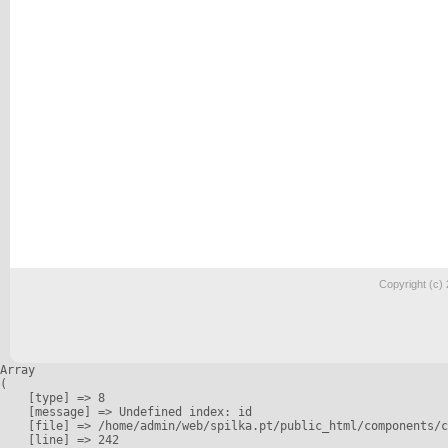
Copyright (c)
Array

(

    [type] => 8

    [message] => Undefined index: id

    [file] => /home/admin/web/spilka.pt/public_html/components/c
    [line] => 242
