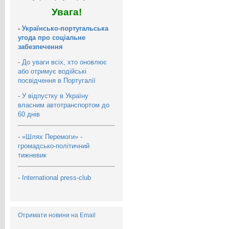
Увага!
-
Українсько-португальська
угода про соціальне
забезпечення
-
До уваги всіх, хто оновлює
або отримує водійські
посвідчення в Португалії
-
У відпустку в Україну
власним автотранспортом до
60 днів
-
«Шлях Перемоги» -
громадсько-політичний
тижневик
-
International press-club
Отримати новини на Email