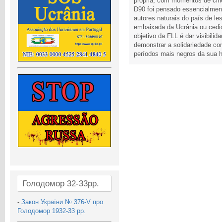
própria, com momentos de cine
D90 foi pensado essencialment
autores naturais do país de les
embaixada da Ucrânia ou cedido
objetivo da FLL é dar visibilida
demonstrar a solidariedade c
períodos mais negros da sua h
Голодомор 32-33рр.
-
Закон України № 376-V про
Голодомор 1932-33 рр.