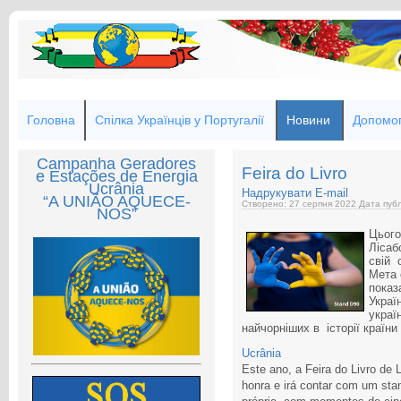
Головна
Спілка Українців у Португалії
Новини
Допомог
Campanha Geradores
Feira do Livro
e Estações de Energia
Ucrânia
Надрукувати
E-mail
“A UNIÃO AQUECE-
Створено: 27 серпня 2022
Дата публ
NOS”
Цього
Лісаб
свій 
Мета 
показ
Украї
украї
найчорніших в історії країни 
Ucrânia
Este ano, a Feira do Livro de
honra e irá contar com um st