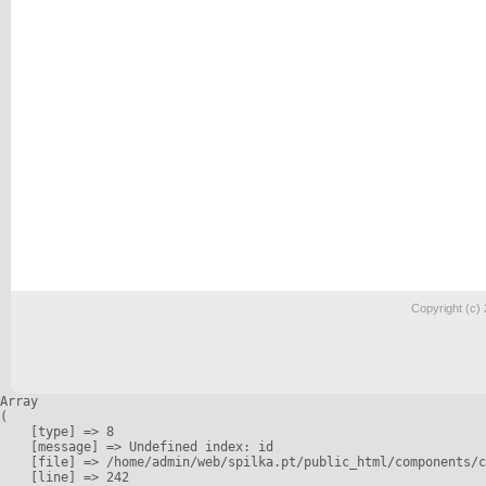
Copyright (c)
Array

(

    [type] => 8

    [message] => Undefined index: id

    [file] => /home/admin/web/spilka.pt/public_html/components/c
    [line] => 242
