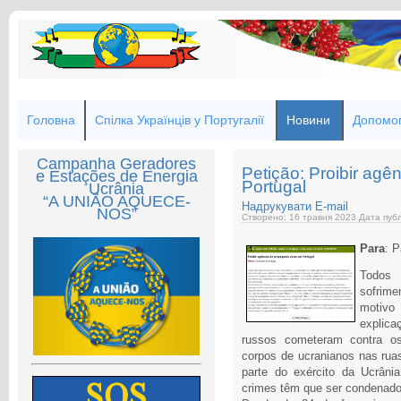
Головна
Спілка Українців у Португалії
Новини
Допомог
Campanha Geradores
Petição: Proibir ag
e Estações de Energia
Portugal
Ucrânia
“A UNIÃO AQUECE-
Надрукувати
E-mail
NOS”
Створено: 16 травня 2023
Дата публ
Para
: P
Todos 
sofrime
motivo
explica
russos cometeram contra os
corpos de ucranianos nas rua
parte do exército da Ucrâni
crimes têm que ser condenado