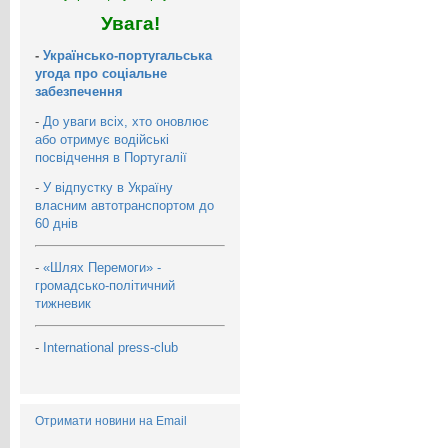
Увага!
-
Українсько-португальська
угода про соціальне
забезпечення
-
До уваги всіх, хто оновлює
або отримує водійські
посвідчення в Португалії
-
У відпустку в Україну
власним автотранспортом до
60 днів
-
«Шлях Перемоги» -
громадсько-політичний
тижневик
-
International press-club
Отримати новини на Email