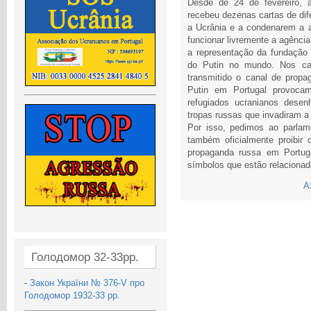
Desde de 24 de fevereiro, 
recebeu dezenas cartas de dif
a Ucrânia e a condenarem a 
funcionar livremente a agênci
a representação da fundação 
do Putin no mundo. Nos can
transmitido o canal de prop
Putin em Portugal provocam
refugiados ucranianos desen
tropas russas que invadiram a
Por isso, pedimos ao parlam
também oficialmente proibir
propaganda russa em Portugal
símbolos que estão relaciona
A
Голодомор 32-33рр.
-
Закон України № 376-V про
Голодомор 1932-33 рр.