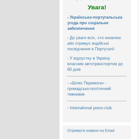
Увага!
-
Українсько-португальська
угода про соціальне
забезпечення
-
До уваги всіх, хто оновлює
або отримує водійські
посвідчення в Португалії
-
У відпустку в Україну
власним автотранспортом до
60 днів
-
«Шлях Перемоги» -
громадсько-політичний
тижневик
-
International press-club
Отримати новини на Email