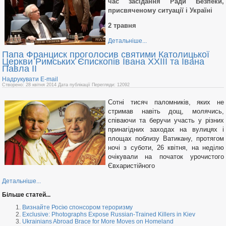
час засідання Ради Безпеки,
присвяченому ситуації і Україні
2 травня
Детальніше...
Папа Франциск проголосив святими Католицької
Церкви Римських Єпископів Івана ХХІІІ та Івана
Павла ІІ
Надрукувати
E-mail
Створено: 28 квітня 2014
Дата публікації
Перегляди: 12092
Сотні тисяч паломників, яких не
стримав навіть дощ, молячись,
співаючи та беручи участь у різних
принагідних заходах на вулицях і
площах поблизу Ватикану, протягом
ночі з суботи, 26 квітня, на неділю
очікували на початок урочистого
Євхаристійного
Детальніше...
Більше статей...
Визнайте Росію спонсором тероризму
Exclusive: Photographs Expose Russian-Trained Killers in Kiev
Ukrainians Abroad Brace for More Moves on Homeland