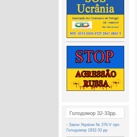
Голодомор 32-33рр.
-
Закон України № 376-V про
Голодомор 1932-33 рр.