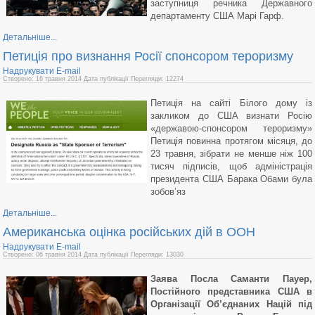
заступниця речника Державного
департаменту США Марі Гарф.
Детальніше...
Петиція про визнання Росії спонсором тероризму
Надрукувати
E-mail
Створено: 16 травня 2014
Дата публікації
Перегляди: 12274
Петиція на сайті Білого дому із
закликом до США визнати Росію
«державою-спонсором тероризму»
Петиція повинна протягом місяця, до
23 травня, зібрати не менше ніж 100
тисяч підписів, щоб адміністрація
президента США Барака Обами була
зобов’яз
Детальніше...
Американська оцінка російських дій в ООН
Надрукувати
E-mail
Створено: 06 травня 2014
Дата публікації
Перегляди: 13030
Заява Посла Саманти Пауер,
Постійного представника США в
Організації Об’єднаних Націй під