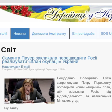
галії
Новини
Допомога іммігранту
Em português
SOS Uc
Світ
Саманта Пауер закликала перешкодити Росії
реалізувати «план окупації» України
Надрукувати
E-mail
Створено: 23 січня 2015
Дата публікації
Перегляди: 12140
Нещодавно Володимир Путін
запропонував Петру Порошенку
обговорити новий «мирний» план,
аби звільнити Росію від
відповідальності за невиконання
Мінських угод.
Таку заяву