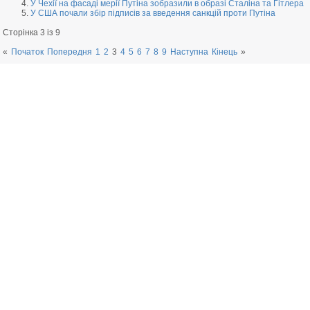
У Чехії на фасаді мерії Путіна зобразили в образі Сталіна та Гітлера
У США почали збір підписів за введення санкцій проти Путіна
Сторінка 3 із 9
«
Початок
Попередня
1
2
3
4
5
6
7
8
9
Наступна
Кінець
»