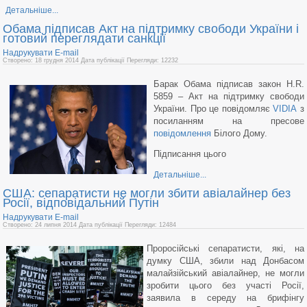
Детальніше...
Обама підписав Акт на підтримку свободи України і
готовий переглядати санкції
Надрукувати
E-mail
Створено: 18 грудня 2014
Дата публікації
Перегляди: 12232
Барак Обама підписав закон H.R.
5859 – Акт на підтримку свободи
України. Про це повідомляє
VIDIA
з
посиланням на пресове
повідомлення
Білого Дому.
Підписання цього
Детальніше...
США: сепаратисти не могли збити авіалайнер без
Росії, відповідальний Путін
Надрукувати
E-mail
Створено: 24 липня 2014
Дата публікації
Перегляди: 12484
Проросійські сепаратисти, які, на
думку США, збили над Донбасом
малайзійський авіалайнер, не могли
зробити цього без участі Росії,
заявила в середу на брифінгу