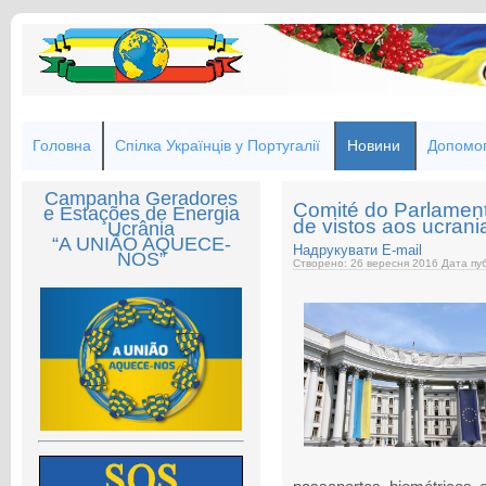
Головна
Спілка Українців у Португалії
Новини
Допомог
Campanha Geradores
Comité do Parlamen
e Estações de Energia
de vistos aos ucran
Ucrânia
“A UNIÃO AQUECE-
Надрукувати
E-mail
NOS”
Створено: 26 вересня 2016
Дата пуб