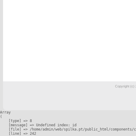
Copyright (c)
Array

(

    [type] => 8

    [message] => Undefined index: id

    [file] => /home/admin/web/spilka.pt/public_html/components/c
    [line] => 242
