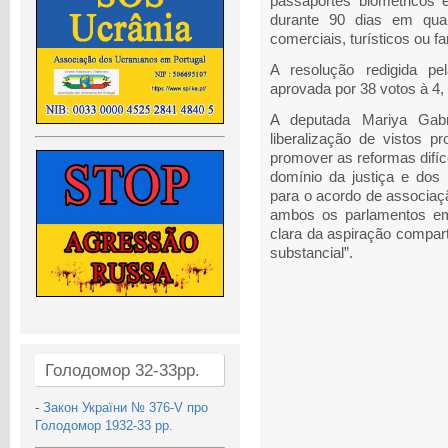
passaportes biométricos
durante 90 dias em qual
comerciais, turísticos ou fa
A resolução redigida pe
aprovada por 38 votos à 4
A deputada Mariya Gabr
liberalização de vistos p
promover as reformas difíce
domínio da justiça e dos 
para o acordo de associaçã
ambos os parlamentos em
clara da aspiração compar
substancial”.
Голодомор 32-33рр.
-
Закон України № 376-V про
Голодомор 1932-33 рр.