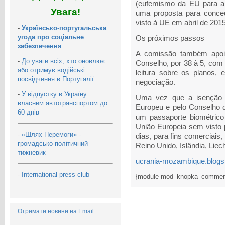
(eufemismo da EU para a 
Увага!
uma proposta para conce
visto à UE em abril de 2015
-
Українсько-португальська
угода про соціальне
Os próximos passos
забезпечення
A comissão também apoi
-
До уваги всіх, хто оновлює
Conselho, por 38 à 5, com
або отримує водійські
leitura sobre os planos,
посвідчення в Португалії
negociação.
-
У відпустку в Україну
Uma vez que a isenção d
власним автотранспортом до
Europeu e pelo Conselho 
60 днів
um passaporte biométric
União Europeia sem visto 
-
«Шлях Перемоги» -
dias, para fins comerciais, 
громадсько-політичний
Reino Unido, Islândia, Liec
тижневик
ucrania-mozambique.blogsp
-
International press-club
{module mod_knopka_commen
Отримати новини на Email