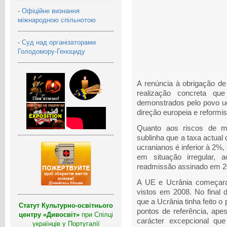
-
Офіційне визнання
міжнародною спільнотою
-
Суд над організаторами
Голодомору-Геноциду
A renúncia à obrigação de
realização concreta qu
demonstrados pelo povo uc
direção europeia e reformis
Quanto aos riscos de m
sublinha que a taxa actual
ucranianos é inferior à 2%,
em situação irregular, 
readmissão assinado em 20
A UE e Ucrânia começara
vistos em 2008. No final 
que a Ucrânia tinha feito o
Статут Культурно-освітнього
pontos de referência, ape
центру «Дивосвіт»
при Спілці
carácter excepcional qu
українців у Португалії