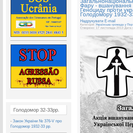
Загальнонаціональна
Фару - вшанування 
Геноциду проти укр
Голодомору 1932-33
Надрукувати
E-mail
Категорія:
Українська громада у Порт
Створено: 17 листопада 2013
Дата 
Голодомор 32-33рр.
-
Закон України № 376-V про
Голодомор 1932-33 рр.