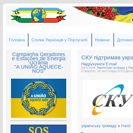
Головна
Спілка Українців у Португалії
Новини
Допомог
Campanha Geradores
СКУ підтримав укра
e Estações de Energia
Ucrânia
Надрукувати
E-mail
“A UNIÃO AQUECE-
Категорія:
Українська громада у Пор
NOS”
Створено: 18 листопада 2013
Дата
українську громаду в Італії