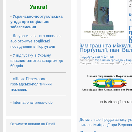
З
2
Увага!
Д
-
Українсько-португальська
г
угода про соціальне
забезпечення
П
г
-
До уваги всіх, хто оновлює
р
В
або отримує водійські
імміграції та міжку
посвідчення в Португалії
Португалії, пані В
-
У відпустку в Україну
Надрукувати
E-mail
власним автотранспортом до
Категорія:
Українська громада у Порт
Створено: 16 листопада 2013
Дата 
60 днів
-
«Шлях Перемоги» -
громадсько-політичний
тижневик
по імміграції та м
-
International press-club
Детальніше:Представнику укр
Отримати новини на Email
питань імміграції при Верхов