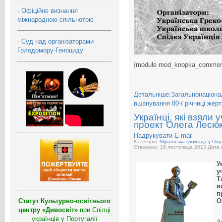
-
Офіційне визнання
міжнародною спільнотою
-
Суд над організаторами
Голодомору-Геноциду
{module mod_knopka_commen
Детальніше:Загальнонаціонал
вшанування 80-ї річниці жерт
Українці, які взяли
проект Олега Лесю
Надрукувати
E-mail
Категорія:
Українська громада у Порт
Створено: 16 листопада 2013
Дата 
У
у
Т
в
п
Статут Культурно-освітнього
О
центру «Дивосвіт»
при Спілці
українців у Португалії