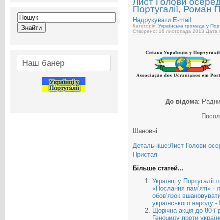
Лист Голови осередк
Португалії, Роман 
Надрукувати
E-mail
Категорія:
Українська громада у Порт
Створено: 16 листопада 2013
Дата 
Наш банер
До відома
: Радн
Посол
Шановні
Детальніше:Лист Голови осер
Пристая
Більше статей...
Українці у Португалії 
«Послання пам’яті» - 
обов’язок вшановувати
українського народу -
Щорічна акція до 80-ї
Геноциду проти україн