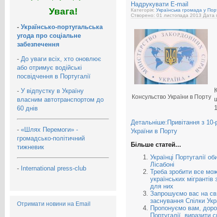
Надрукувати
E-mail
Увага!
Категорія:
Українська громада у Порт
Створено: 01 листопада 2013
Дата 
-
Українсько-португальська
угода про соціальне
забезпечення
-
До уваги всіх, хто оновлює
або отримує водійські
посвідчення в Португалії
-
У відпустку в Україну
Консульство України в Порту
власним автотранспортом до
60 днів
Детальніше:Привітання з 10-
-
«Шлях Перемоги» -
України в Порту
громадсько-політичний
Більше статей...
тижневик
Українці Португалії о
Лісабоні
-
International press-club
Треба зробити все мож
українських мігранті
для них
Запрошуємо вас на свя
заснування Спілки Укра
Отримати новини на Email
Пропонуємо вам, дорог
Португалії, виразити с