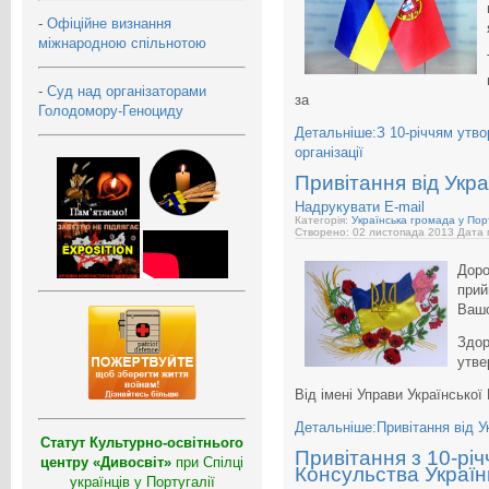
-
Офіційне визнання
міжнародною спільнотою
-
Суд над організаторами
за
Голодомору-Геноциду
Детальніше:З 10-річчям утво
організації
Привітання від Укра
Надрукувати
E-mail
Категорія:
Українська громада у Порт
Створено: 02 листопада 2013
Дата 
Доро
прий
Вашо
Здор
утве
Від імені Управи Української
Детальніше:Привітання від Ук
Статут Культурно-освітнього
Привітання з 10-річ
центру «Дивосвіт»
при Спілці
Консульства Україн
українців у Португалії