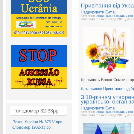
Привітання від Укра
Надрукувати
E-mail
Категорія:
Українська громада у Порт
Створено: 02 листопада 2013
Дата 
Діяльність Вашої Спілки є п
Детальніше:Привітання від Ук
З 10-річчям утворен
української організа
Надрукувати
E-mail
Голодомор 32-33рр.
Категорія:
Українська громада у Порт
Створено: 02 листопада 2013
Дата 
-
Закон України № 376-V про
Голодомор 1932-33 рр.