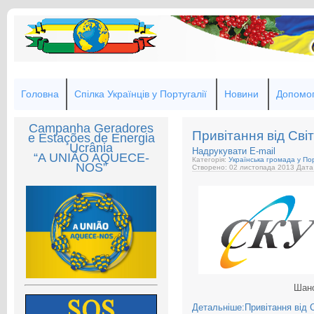
Головна
Спілка Українців у Португалії
Новини
Допомог
Campanha Geradores
Привітання від Сві
e Estações de Energia
Ucrânia
Надрукувати
E-mail
“A UNIÃO AQUECE-
Категорія:
Українська громада у Пор
NOS”
Створено: 02 листопада 2013
Дата
Шано
Детальніше:Привітання від С