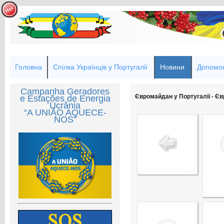
Головна
Спілка Українців у Португалії
Новини
Допомог
Campanha Geradores
Євромайдан у Португалії - Єв
e Estações de Energia
Ucrânia
“A UNIÃO AQUECE-
NOS”