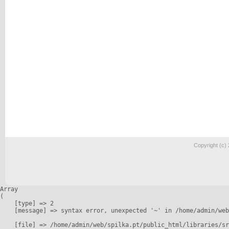
Copyright (c)
Array

(

    [type] => 2

    [message] => syntax error, unexpected '~' in /home/admin/web
    [file] => /home/admin/web/spilka.pt/public_html/libraries/sr