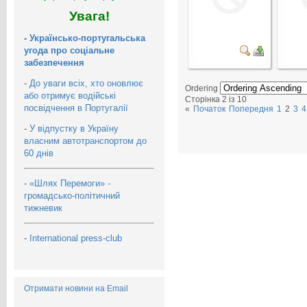
Увага!
-
Українсько-португальська
угода про соціальне
забезпечення
-
До уваги всіх, хто оновлює
Ordering
або отримує водійські
Сторінка 2 із 10
посвідчення в Португалії
«
Початок
Попередня
1
2
3
4
-
У відпустку в Україну
власним автотранспортом до
60 днів
-
«Шлях Перемоги» -
громадсько-політичний
тижневик
-
International press-club
Отримати новини на Email