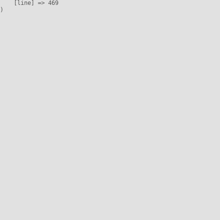
    [line] => 469
