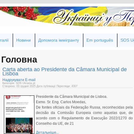
галії
Новини
Допомога іммігранту
Em português
SOS Uc
Головна
Carta aberta ao Presidente da Câmara Municipal de
Lisboa
Надрукувати
E-mail
Категорія: SOS Ukrania pt
Створено: 03 грудня 2025
Дата публікації
Перегляди: 4307
Presidente da Câmara Municipal de Lisboa.
Exmo. Sr. Eng. Carlos Moedas,
De fontes oficiais da Federação Russa, reconhecidas pela
decisão da Comissão Europeia como aquelas que, de
acordo com o Regulamento de Execução 2022/1270 do
Conselho da UE, de 21
Детальніше...