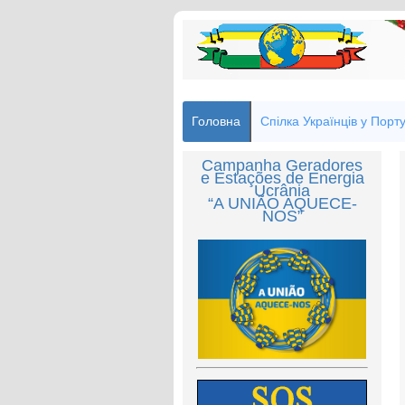
Головна
Спілка Українців у Порту
Campanha Geradores
e Estações de Energia
Ucrânia
“A UNIÃO AQUECE-
NOS”