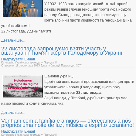
У 1932–1933 роках комуністичний тоталітарний
режим вчинив злочин геноциду проти українського
народу. Сьогодні спадкоємці того режиму знову
коять злочини проти людяності та геноцидні дії на
українській землі.
22 листопада, у день пам’яті
Детальніше...
22 листопада запрошуємо взяти участь у
вшануванні пам'яті жертв Голодомору в Україні
Надрукувати
E-mail
Категорія: Українська громада у Португалії
Створено: 18 листопада 2025
Дата публікації
Перегляди: 3674
Шановні українці!
Щорічний день пам'яті про жахливий геноцид проти
українського народу (Голодомор) цього року
відзначатиметься
22 листопада
.
З цієї нагоди, у Лісабоні, українська громада має
намір провести ходу зі свічками, яка
Детальніше...
Venham com a família e amigos — ofereçamos a nós
próprios uma noite de luz, música e espírito ucraniano!
Надрукувати
E-mail
Категорія: Українська громада у Португалії