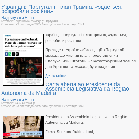
Українці в Португалії: план Трампа, «здається,
розробили росіяни»
Надрукувати
E-mail
Категорія: Українська громада у Португалії
Створено: 23 листопада 2025
Дата публікації
Перегляди: 4144
Українці в Португалії: план Трампа, «здається,
розробили росіяни»
Президент Української асоціації в Португалії
вважає, що мирний план, представлений
Сполученими Штатами, «є катастрофічним планом
для України» та, «схоже, був складений
Детальніше...
Carta aberta ao Presidente da
Assembleia Legislativa da Região
Autónoma da Madeira
Надрукувати
E-mail
Категорія: SOS Ukrania pt
Створено: 23 листопада 2025
Дата публікації
Перегляди: 3841
Presidente da Assembleia Legislativa da Região
Autónoma da Madeira.
Exma. Senhora Rubina Leal,