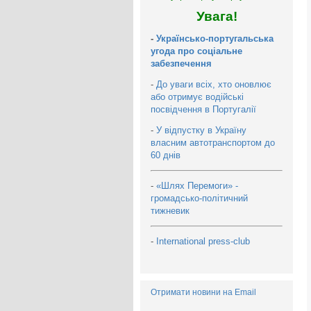
Увага!
-
Українсько-португальська
угода про соціальне
забезпечення
-
До уваги всіх, хто оновлює
або отримує водійські
посвідчення в Португалії
-
У відпустку в Україну
власним автотранспортом до
60 днів
-
«Шлях Перемоги» -
громадсько-політичний
тижневик
-
International press-club
Отримати новини на Email