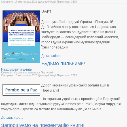
Створено: 17 листопада 2025
Дата публікації
Перегляди: 3355
UA/PT
Дорогі українці та друзі України в Португалії!
До Лісабона знову повертається Національна
заслужена капела бандуристів України імені Г.
Майбороди — легендарний чоловічий колектив,
голос і душа української музичної традиції!
Їхній попередній
Детальніше...
Будьмо пильними!
Надрукувати
E-mail
Категорія: Українська громада у Португалії
Створено: 13 листопада 2025
Дата публікації
Перегляди: 2723
Дорогі керівники українських організацій в
Португалії!
На скриньки українських організацій в Португалії
надходять листи від невідомого руху «Pombos pela Paz” (Голуби миру), які
хочуть організувати 24 лютого все національну акцію за мир в
Детальніше...
Запрошуємо на презентацію книги!