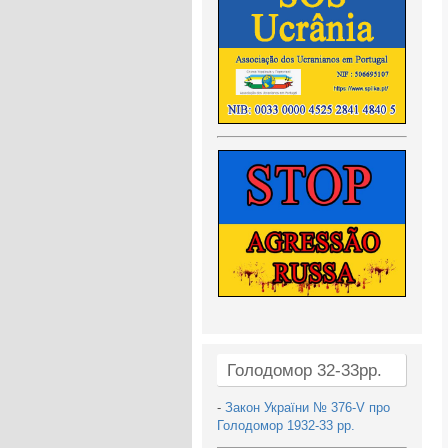
Голодомор 32-33рр.
-
Закон України № 376-V про
Голодомор 1932-33 рр.