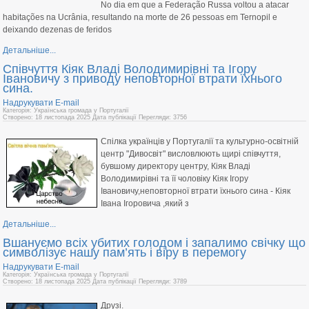
No dia em que a Federação Russa voltou a atacar
habitações na Ucrânia, resultando na morte de 26 pessoas em Ternopil e
deixando dezenas de feridos
Детальніше...
Співчуття Кіяк Владі Володимирівні та Ігору
Івановичу з приводу неповторної втрати їхнього
сина.
Надрукувати
E-mail
Категорія: Українська громада у Португалії
Створено: 18 листопада 2025
Дата публікації
Перегляди: 3756
Спілка українців у Португалії та культурно-освітній
центр "Дивосвіт" висловлюють щирі співчуття,
бувшому директору центру, Кіяк Владі
Володимирівні та її чоловіку Кіяк Ігору
Івановичу,неповторної втрати їхнього сина - Кіяк
Івана Ігоровича ,який з
Детальніше...
Вшануємо всіх убитих голодом і запалимо свічку що
символізує нашу пам’ять і віру в перемогу
Надрукувати
E-mail
Категорія: Українська громада у Португалії
Створено: 18 листопада 2025
Дата публікації
Перегляди: 3789
Друзі.