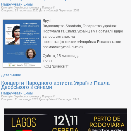
Надрукувати
E-mail
Категорія: Українська громада у Португалії
Створено: 13 листопада 2025
Дата публікації
Перегляди: 2583
Друзі!
Видавництво Shantarin, Товариство українок
Португалії та Спілка українців у Португалії щиро
запрошують вас на
презентацію книжки «Флорбела Еспанка також
розмовляє українською»
Субота, 15 листопада
15:30
КОЦ “Дивосвіт”
Детальніше...
Концерти Народного артиста України Павла
Дворського з синами
Надрукувати
E-mail
Категорія: Українська громада у Португалії
Створено: 11 листопада 2025
Дата публікації
Перегляди: 2443