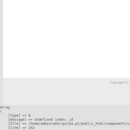
Copyright (c)
Array

(

    [type] => 8

    [message] => Undefined index: id

    [file] => /home/admin/web/spilka.pt/public_html/components/c
    [line] => 242
