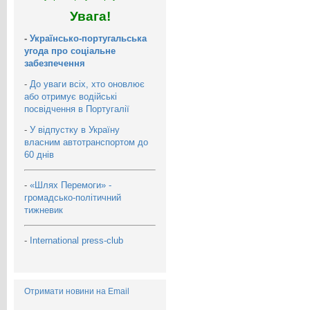
Увага!
-
Українсько-португальська
угода про соціальне
забезпечення
-
До уваги всіх, хто оновлює
або отримує водійські
посвідчення в Португалії
-
У відпустку в Україну
власним автотранспортом до
60 днів
-
«Шлях Перемоги» -
громадсько-політичний
тижневик
-
International press-club
Отримати новини на Email