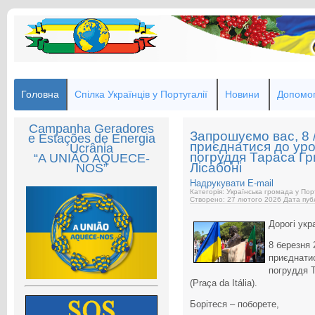
Головна
Спілка Українців у Португалії
Новини
Допомог
Campanha Geradores
Запрошуємо вас, 8 /0
e Estações de Energia
приєднатися до уро
Ucrânia
погруддя Тараса Г
“A UNIÃO AQUECE-
Лісабоні
NOS”
Надрукувати
E-mail
Категорія: Українська громада у Пор
Створено: 27 лютого 2026
Дата публ
Дорогі укра
8 березня 
приєднатис
погруддя Т
(Praça da Itália).
Борітеся – поборете,