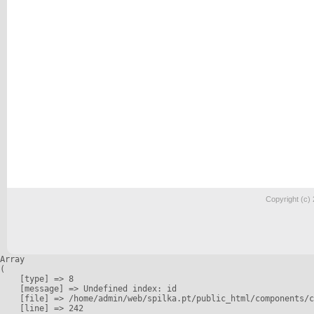
Copyright (c)
Array

(

    [type] => 8

    [message] => Undefined index: id

    [file] => /home/admin/web/spilka.pt/public_html/components/c
    [line] => 242
