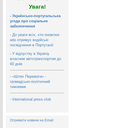
Увага!
-
Українсько-португальська
угода про соціальне
забезпечення
-
До уваги всіх, хто оновлює
або отримує водійські
посвідчення в Португалії
-
У відпустку в Україну
власним автотранспортом до
60 днів
-
«Шлях Перемоги» -
громадсько-політичний
тижневик
-
International press-club
Отримати новини на Email