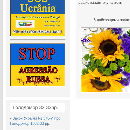
рашистським окупантом.
З найкращими побажа
Голодомор 32-33рр.
-
Закон України № 376-V про
Голодомор 1932-33 рр.