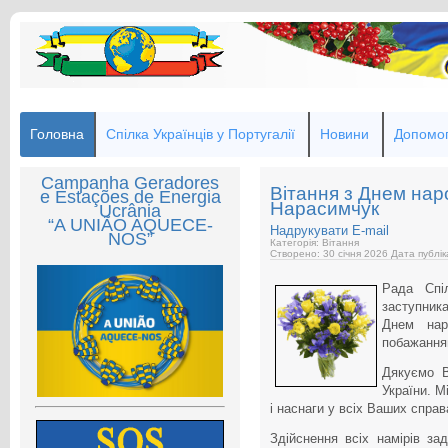
Головна
Спілка Українців у Португалії
Новини
Допомог
Campanha Geradores
Вітання з Днем нар
e Estações de Energia
Нарасимчук
Ucrânia
“A UNIÃO AQUECE-
Надрукувати
E-mail
NOS”
Категорія: Вітання
Створено: 30 січня 2026
Дата публік
Рада Спіл
заступник
Днем нар
побажання
Дякуємо В
України. М
і наснаги у всіх Ваших справа
Здійснення всіх намірів з