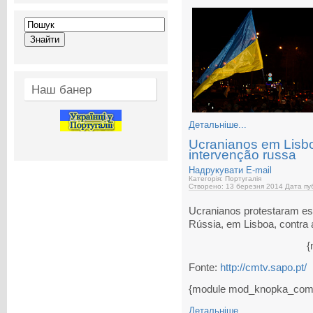
Наш банер
Детальніше...
Ucranianos em Lisbo
intervenção russa
Надрукувати
E-mail
Категорія: Португалія
Створено: 13 березня 2014
Дата пуб
Ucranianos protestaram es
Rússia, em Lisboa, contra 
{
Fonte:
http://cmtv.sapo.pt/
{module mod_knopka_com
Детальніше...