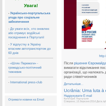
Увага!
-
Українсько-португальська
угода про соціальне
забезпечення
-
До уваги всіх, хто оновлює
або отримує водійські
посвідчення в Португалії
-
У відпустку в Україну
власним автотранспортом до
60 днів
http:
Після
рішення Євромайдану
-
«Шлях Перемоги» -
громадсько-політичний
вимагати відкликання по
тижневик
організації, що належать 
ради співвітчизників
-
International press-club
Детальніше...
Ucrânia: Uma luta à 
Надрукувати
E-mail
Категорія: Португалія
Отримати новини на Email
Створено: 13 березня 2014
Дата пуб