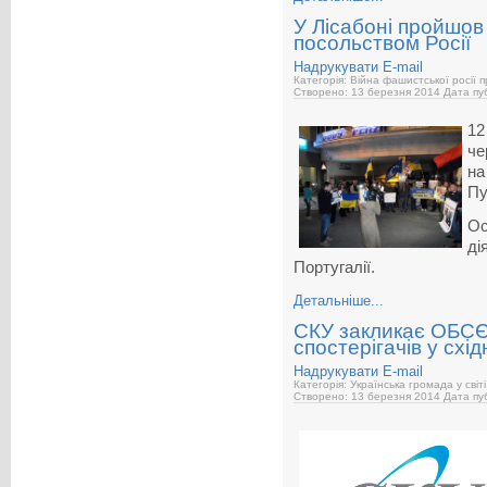
У Лісабоні пройшов 
посольством Росії
Надрукувати
E-mail
Категорія: Війна фашистської росії 
Створено: 13 березня 2014
Дата пуб
12
че
на
Пу
Ос
ді
Португалії.
Детальніше...
СКУ закликає ОБСЄ
спостерігачів у схі
Надрукувати
E-mail
Категорія: Українська громада у світі
Створено: 13 березня 2014
Дата пуб