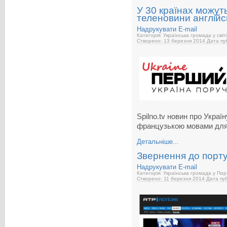
У 30 країнах можуть
теленовини англій
Надрукувати
E-mail
Категорія: Українська громада у світі
Створено: 13 березня 2014
Дата пуб
Spilno.tv новин про Украї
французькою мовами для
Детальніше...
Звернення до порту
Надрукувати
E-mail
Категорія: Українська громада у Пор
Створено: 11 березня 2014
Дата пуб