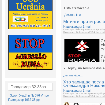
Esta afirmação é
Детальніше...
Мітинги проти російс
Надрукувати
E-mail
Категорія: Війна фашистської росії 
Створено: 14 березня 2014
Дата пуб
У 
мі
Ук
У 
11
У Порту, на Avenida dos Al
Детальніше...
Хто захищає посла У
Олександра Никон
Голодомор 32-33рр.
Надрукувати
E-mail
Категорія: Українська громада у Пор
-
Закон України № 376-V про
Створено: 14 березня 2014
Дата пуб
Голодомор 1932-33 рр.