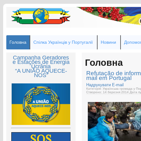
Головна
Спілка Українців у Португалії
Новини
Допомог
Campanha Geradores
Головна
e Estações de Energia
Ucrânia
“A UNIÃO AQUECE-
Refutação de inform
NOS”
mail em Portugal
Надрукувати
E-mail
Категорія: Українська громада у Пор
Створено: 14 березня 2014
Дата пу