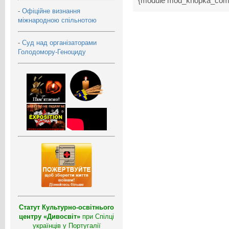
{module mod_knopka_com
-
Офіційне визнання
міжнародною спільнотою
-
Суд над організаторами
Голодомору-Геноциду
Статут Культурно-освітнього
центру «Дивосвіт»
при Спілці
українців у Португалії