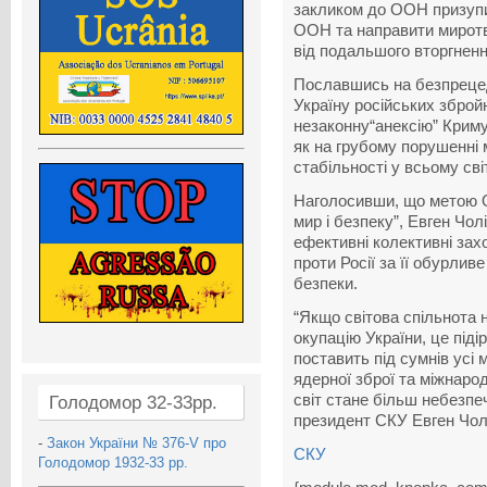
закликом до ООН призупин
ООН та направити миротво
від подальшого вторгненн
Пославшись на безпрецеде
Україну російських зброй
незаконну“анексію” Крим
як на грубому порушенні ми
стабільності у всьому світ
Наголосивши, що метою 
мир і безпеку”, Евген Чо
ефективні колективні захо
проти Росії за її обурли
безпеки.
“Якщо світова спільнота 
окупацію України, це під
поставить під сумнів усі 
ядерної зброї та міжнарод
світ стане більш небезпе
Голодомор 32-33рр.
президент СКУ Евген Чол
-
Закон України № 376-V про
СКУ
Голодомор 1932-33 рр.