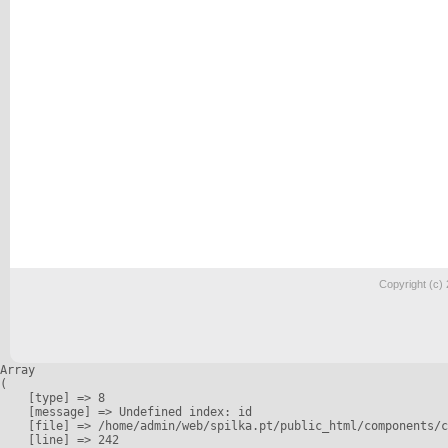
Copyright (c)
Array

(

    [type] => 8

    [message] => Undefined index: id

    [file] => /home/admin/web/spilka.pt/public_html/components/c
    [line] => 242
