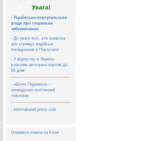
Увага!
-
Українсько-португальська
угода про соціальне
забезпечення
-
До уваги всіх, хто оновлює
або отримує водійські
посвідчення в Португалії
-
У відпустку в Україну
власним автотранспортом до
60 днів
-
«Шлях Перемоги» -
громадсько-політичний
тижневик
-
International press-club
Отримати новини на Email