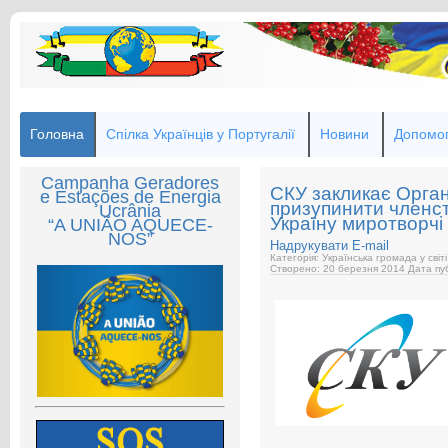
Головна
Спілка Українців у Португалії
Новини
Допомог
Campanha Geradores
СКУ закликає Орган
e Estações de Energia
призупинити членст
Ucrânia
Україну миротворчі
“A UNIÃO AQUECE-
NOS”
Надрукувати
E-mail
Категорія: Українська громада у світі
Створено: 20 березня 2014
Дата пуб