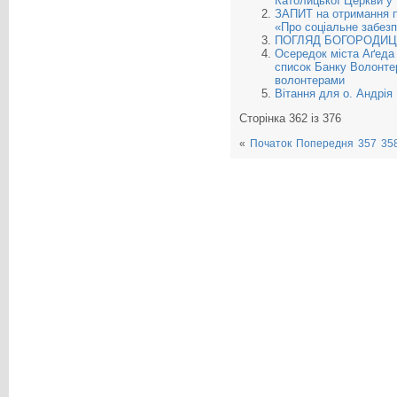
Католицької Церкви у 
ЗАПИТ на отримання пу
«Про соціальне забезпе
ПОГЛЯД БОГОРОДИЦ
Осередок міста Аґеда 
список Банку Волонте
волонтерами
Вітання для о. Андрія
Сторінка 362 із 376
«
Початок
Попередня
357
35