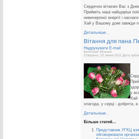
Сердечно вітаємо Вас з Дне
Прийміть наші найщиріші поб
невичерпної енергії і наснаг
Хай у Вашому домі завжди па
Детальніше...
Вітання для пана П
Надрукувати
E-mail
Категорія: Вітання
Створено: 15 липня 2011
Дата публі
Серд
Прий
здор
у вс
Хай 
злагода, у серці - доброта, а
Детальніше...
Більше статей...
Представник УГКЦ взяв
обговорювали організа