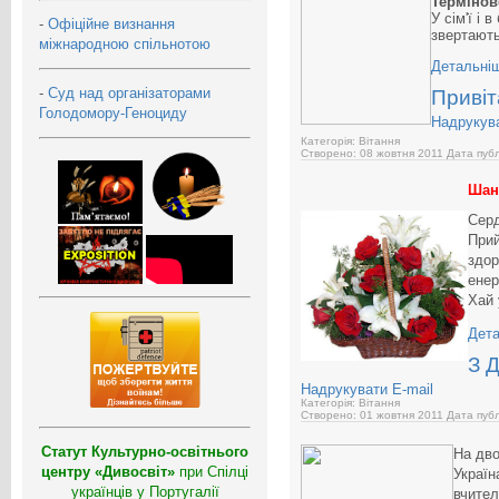
Термінов
У сім'ї
і в
-
Офіційне визнання
звертают
міжнародною спільнотою
Детальніш
-
Суд над організаторами
Привіт
Голодомору-Геноциду
Надрукув
Категорія: Вітання
Створено: 08 жовтня 2011
Дата публ
Шано
Серд
Прий
здор
енер
Хай 
Дета
З 
Надрукувати
E-mail
Категорія: Вітання
Створено: 01 жовтня 2011
Дата публ
Статут Культурно-освітнього
На дво
центру «Дивосвіт»
при Спілці
Україн
українців у Португалії
вчител