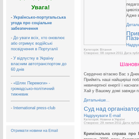
педаго
Увага!
цивілі
Адже в
-
Українсько-португальська
угода про соціальне
Деталь
забезпечення
При
Паз
-
До уваги всіх, хто оновлює
або отримує водійські
Надру
посвідчення в Португалії
Категорія: Вітання
Створено: 08 серпня 2011
Дата публ
-
У відпустку в Україну
Шановн
власним автотранспортом до
60 днів
Сердечно вітаємо Вас з Дне
Прийміть наші найщиріші поб
-
«Шлях Перемоги» -
невичерпної енергії і наснаг
громадсько-політичний
Хай у Вашому домі завжди па
тижневик
Детальніше...
-
International press-club
Суд над організат
Надрукувати
E-mail
Категорія: Новини в Україні
Створено: 29 липня 2011
Дата публі
Отримати новини на Email
Кримінальна справа про 