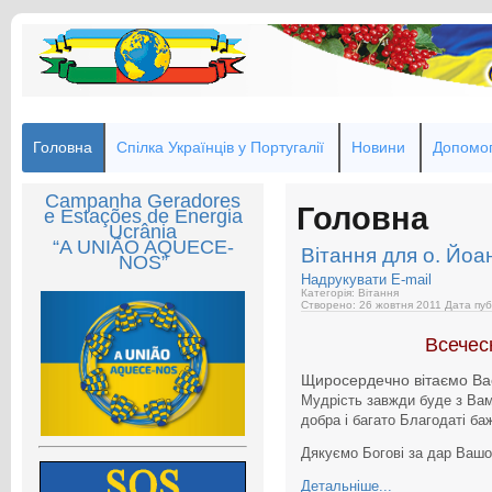
Головна
Спілка Українців у Португалії
Новини
Допомог
Campanha Geradores
Головна
e Estações de Energia
Ucrânia
“A UNIÃO AQUECE-
Вітання для о. Йоа
NOS”
Надрукувати
E-mail
Категорія: Вітання
Створено: 26 жовтня 2011
Дата пуб
Всечес
Щиросердечно вітаємо Ва
Мудрість завжди буде з Вами
добра і багато Благодаті баж
Дякуємо Богові за дар Вашо
Детальніше...