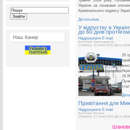
травня 2009 року Головни
України за ознаками злочи
Кримінального кодексу Украї
Детальніше...
У відпустку в Укра
до 60 днів протяго
Наш банер
Надрукувати
E-mail
Категорія: Законодавство
Створено: 20 липня 2011
Дата публі
20 т
прий
внес
Укра
16.0
Пунк
стат
Дета
Привітання для Ми
Надрукувати
E-mail
Категорія: Вітання
Створено: 17 липня 2011
Дата публі
Шановн