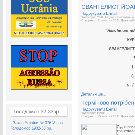
ЄВАНГЕЛИСТ ЙОА
Надрукувати
E-mail
Категорія: УГКЦ Різдва Пресвятої Бо
Створено: 21 жовтня 2011
Дата публ
"Навчіться від
КУР
ЄВАНГЕЛИСТ
1
6
м. Л
Детальніше...
Терміново потрібен
Надрукувати
E-mail
Голодомор 32-33рр.
Категорія: Різне
Створено: 15 жовтня 2011
Дата публ
-
Закон України № 376-V про
У дівчинк
Голодомор 1932-33 рр.
транспла