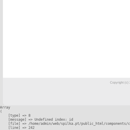
Copyright (c)
Array

(

    [type] => 8

    [message] => Undefined index: id

    [file] => /home/admin/web/spilka.pt/public_html/components/c
    [line] => 242
