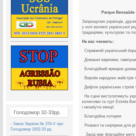
Parque Bensaúde (E
Запрошуємо українців, друзів
у колі великої української 
традиціями, культурою та го
На вас чекають:
Справжній український борщ 
Домашні вареники, пампушк
Благодійний ярмарок домаш
Вироби народних майстрів та
Дефіле українських строїв 
На сцені виступатимуть украї
колективи та гурт Estrela Ba
і незабутні емоції
Голодомор 32-33рр.
Благодійна лотерея
-
Закон України № 376-V про
Розваги та сюрпризи для ді
Голодомор 1932-33 рр.
Захід має благодійну мету —