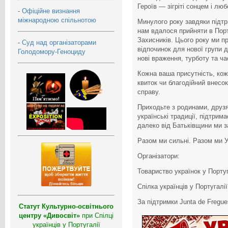
Героїв — зігріті сонцем і люб
-
Офіційне визнання
міжнародною спільнотою
Минулого року завдяки підтри
нам вдалося прийняти в Порту
Захисників. Цього року ми 
-
Суд над організаторами
відпочинок для нової групи д
Голодомору-Геноциду
нові враження, турботу та ча
Кожна ваша присутність, кож
квиток чи благодійний внесо
справу.
Приходьте з родинами, друз
українські традиції, підтрим
далеко від Батьківщини ми 
Разом ми сильні. Разом ми У
Організатори:
Товариство українок у Португ
Спілка українців у Португалії
За підтримки Junta de Fregue
Статут Культурно-освітнього
центру «Дивосвіт»
при Спілці
українців у Португалії