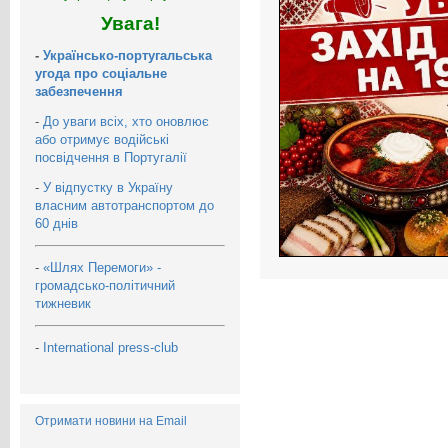
Увага!
-
Українсько-португальська
угода про соціальне
забезпечення
-
До уваги всіх, хто оновлює
або отримує водійські
посвідчення в Португалії
-
У відпустку в Україну
власним автотранспортом до
60 днів
-
«Шлях Перемоги» -
громадсько-політичний
тижневик
-
International press-club
Отримати новини на Email