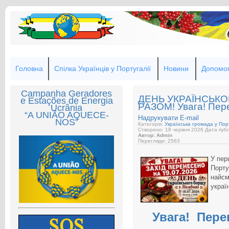
Головна
Спілка Українців у Португалії
Новини
Допомог
Campanha Geradores
ДЕНЬ УКРАЇНСЬК
e Estações de Energia
РАЗОМ! Увага! Пер
Ucrânia
“A UNIÃO AQUECE-
Надрукувати
E-mail
NOS”
Категорія:
Українська громада у Порт
Створено: 18 червня 2026
Дата публ
Автор: Admin
Перегляди: 2563
У пер
Порту
найсм
украї
Увага! Пере