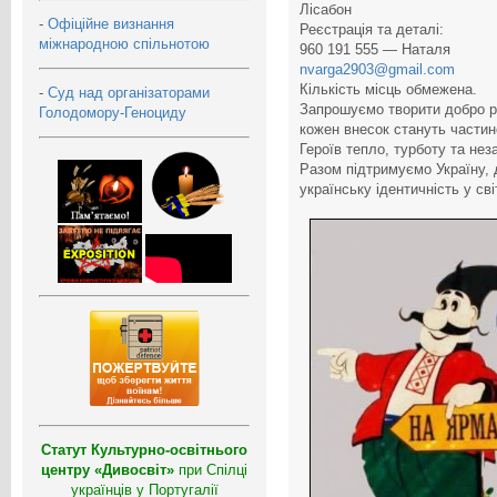
Лісабон
-
Офіційне визнання
Реєстрація та деталі:
міжнародною спільнотою
960 191 555 — Наталя
nvarga2903@gmail.com
Кількість місць обмежена.
-
Суд над організаторами
Запрошуємо творити добро ра
Голодомору-Геноциду
кожен внесок стануть частин
Героїв тепло, турботу та нез
Разом підтримуємо Україну, 
українську ідентичність у світ
Статут Культурно-освітнього
центру «Дивосвіт»
при Спілці
українців у Португалії