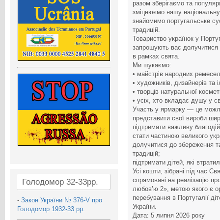
разом зберігаємо та популяр
зміцнюємо нашу національну 
знайомимо португальське сус
традицій.
Товариство українок у Португ
запрошують вас долучитися д
в рамках свята.
Ми шукаємо:
• майстрів народних ремесел
• художників, дизайнерів та 
• творців натуральної космет
• усіх, хто вкладає душу у с
Участь у ярмарку — це можл
представити свої вироби широ
підтримати важливу благодій
стати частиною великого укр
долучитися до збереження та
традицій;
підтримати дітей, які втрат
Усі кошти, зібрані під час С
спрямовані на реалізацію про
Голодомор 32-33рр.
любов’ю 2», метою якого є ор
перебування в Португалії діт
-
Закон України № 376-V про
України.
Голодомор 1932-33 рр.
Дата: 5 липня 2026 року