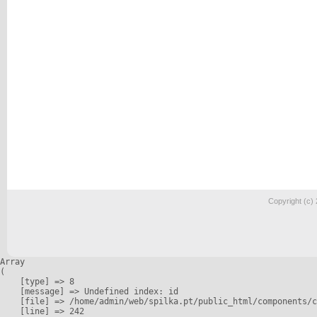
Copyright (c)
Array

(

    [type] => 8

    [message] => Undefined index: id

    [file] => /home/admin/web/spilka.pt/public_html/components/c
    [line] => 242
