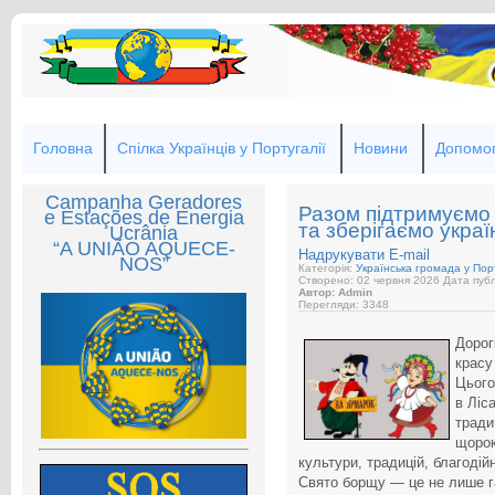
Головна
Спілка Українців у Португалії
Новини
Допомог
Campanha Geradores
Разом підтримуємо У
e Estações de Energia
та зберігаємо україн
Ucrânia
“A UNIÃO AQUECE-
Надрукувати
E-mail
NOS”
Категорія:
Українська громада у Порт
Створено: 02 червня 2026
Дата публ
Автор: Admin
Перегляди: 3348
Дорог
красу
Цього
в Ліс
тради
щорок
культури, традицій, благодійн
Свято борщу — це не лише га