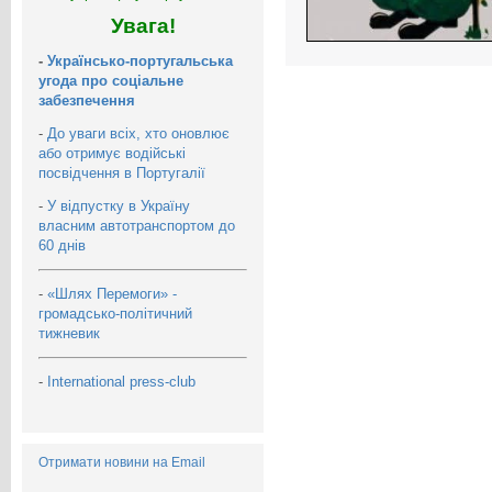
Увага!
-
Українсько-португальська
угода про соціальне
забезпечення
-
До уваги всіх, хто оновлює
або отримує водійські
посвідчення в Португалії
-
У відпустку в Україну
власним автотранспортом до
60 днів
-
«Шлях Перемоги» -
громадсько-політичний
тижневик
-
International press-club
Отримати новини на Email