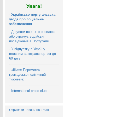
Увага!
-
Українсько-португальська
угода про соціальне
забезпечення
-
До уваги всіх, хто оновлює
або отримує водійські
посвідчення в Португалії
-
У відпустку в Україну
власним автотранспортом до
60 днів
-
«Шлях Перемоги» -
громадсько-політичний
тижневик
-
International press-club
Отримати новини на Email