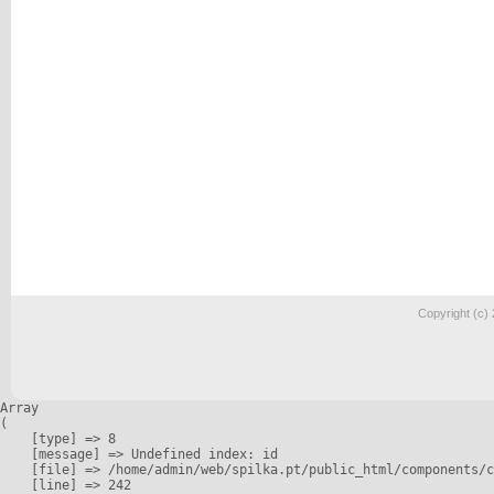
Copyright (c)
Array

(

    [type] => 8

    [message] => Undefined index: id

    [file] => /home/admin/web/spilka.pt/public_html/components/c
    [line] => 242
