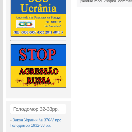
{module mod_knopka_commen
Голодомор 32-33рр.
-
Закон України № 376-V про
Голодомор 1932-33 рр.