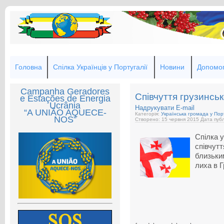
Головна
Спілка Українців у Португалії
Новини
Допомог
Campanha Geradores
Співчуття грузинсь
e Estações de Energia
Ucrânia
Надрукувати
E-mail
“A UNIÃO AQUECE-
Категорія:
Українська громада у Порт
NOS”
Створено: 15 червня 2015
Дата публ
Спілка у
співчутт
близьким
лиха в Гр