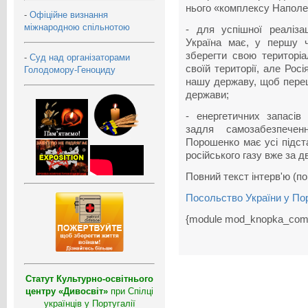
нього «комплексу Наполе
-
Офіційне визнання
міжнародною спільнотою
- для успішної реалізац
Україна має, у першу че
зберегти свою територіа
-
Суд над організаторами
своїй території, але Рос
Голодомору-Геноциду
нашу державу, щоб переш
держави;
- енергетичних запасів
задля самозабезпече
Порошенко має усі підст
російського газу вже за д
Повний текст інтерв'ю (
Посольство України у Пор
{module mod_knopka_com
Статут Культурно-освітнього
центру «Дивосвіт»
при Спілці
українців у Португалії