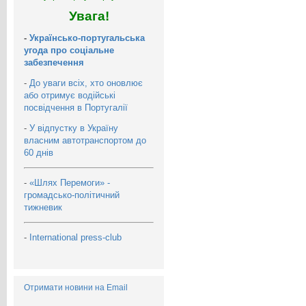
Увага!
-
Українсько-португальська
угода про соціальне
забезпечення
-
До уваги всіх, хто оновлює
або отримує водійські
посвідчення в Португалії
-
У відпустку в Україну
власним автотранспортом до
60 днів
-
«Шлях Перемоги» -
громадсько-політичний
тижневик
-
International press-club
Отримати новини на Email