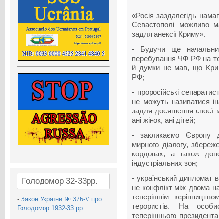
«Росія заздалегідь нама
Севастополі, можливо м
задля анексії Криму».
- Будучи ще начальник
перебування ЧФ РФ на тер
й думки не мав, що Кри
РФ;
- проросійські сепаратис
не можуть називатися ін
задля досягнення своєї 
ані жінок, ані дітей;
- закликаємо Європу д
мирного діалогу, збереже
кордонах, а також допо
індустріальних зон;
- український дипломат в
Голодомор 32-33рр.
не конфлікт між двома н
теперішнім керівництво
-
Закон України № 376-V про
терористів. На особи
Голодомор 1932-33 рр.
теперішнього президента