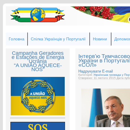
Головна
Спілка Українців у Португалії
Новини
Допомог
Campanha Geradores
Інтерв’ю Тимчасово
e Estações de Energia
України в Португал
Ucrânia
«СОЛ»
“A UNIÃO AQUECE-
NOS”
Надрукувати
E-mail
Категорія:
Українська громада у Порт
Створено: 11 лютого 2015
Дата публ