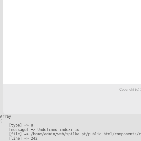
Copyright (c)
Array

(

    [type] => 8

    [message] => Undefined index: id

    [file] => /home/admin/web/spilka.pt/public_html/components/c
    [line] => 242
