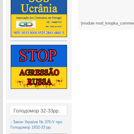
{module mod_knopka_commen
Голодомор 32-33рр.
-
Закон України № 376-V про
Голодомор 1932-33 рр.