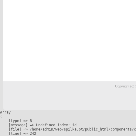
Copyright (c)
Array

(

    [type] => 8

    [message] => Undefined index: id

    [file] => /home/admin/web/spilka.pt/public_html/components/c
    [line] => 242
