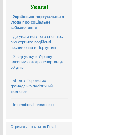
Увага!
-
Українсько-португальська
угода про соціальне
забезпечення
-
До уваги всіх, хто оновлює
або отримує водійські
посвідчення в Португалії
-
У відпустку в Україну
власним автотранспортом до
60 днів
-
«Шлях Перемоги» -
громадсько-політичний
тижневик
-
International press-club
Отримати новини на Email