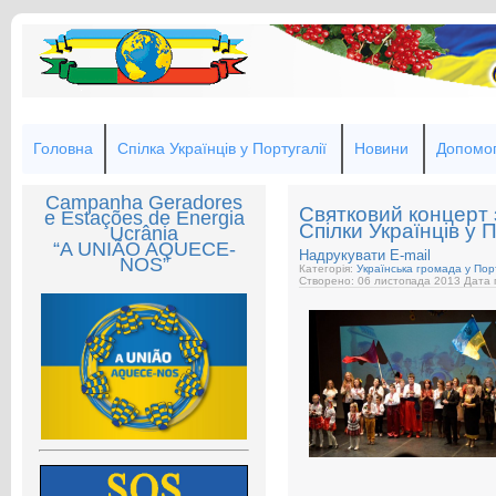
Головна
Спілка Українців у Португалії
Новини
Допомог
Campanha Geradores
Святковий концерт 
e Estações de Energia
Спілки Українців у П
Ucrânia
“A UNIÃO AQUECE-
Надрукувати
E-mail
NOS”
Категорія:
Українська громада у Порт
Створено: 06 листопада 2013
Дата 