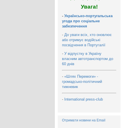
Увага!
-
Українсько-португальська
угода про соціальне
забезпечення
-
До уваги всіх, хто оновлює
або отримує водійські
посвідчення в Португалії
-
У відпустку в Україну
власним автотранспортом до
60 днів
-
«Шлях Перемоги» -
громадсько-політичний
тижневик
-
International press-club
Отримати новини на Email