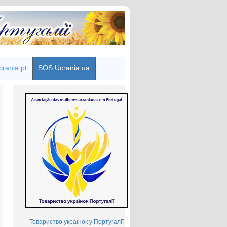
rania pt
SOS Ucrania ua
Товариство українок у Португалії