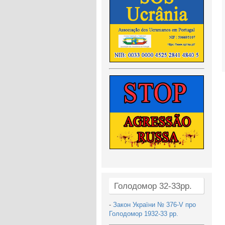
Голодомор 32-33рр.
-
Закон України № 376-V про
Голодомор 1932-33 рр.