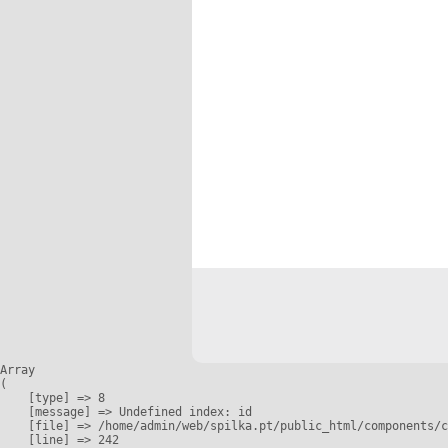
Array

(

    [type] => 8

    [message] => Undefined index: id

    [file] => /home/admin/web/spilka.pt/public_html/components/c
    [line] => 242
