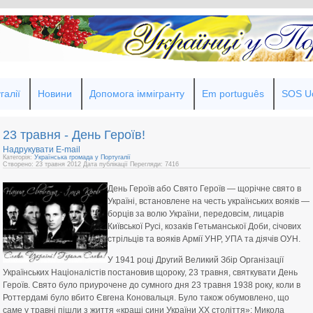
галії
Новини
Допомога іммігранту
Em português
SOS Uc
23 травня - День Героїв!
Надрукувати
E-mail
Категорія:
Українська громада у Португалії
Створено: 23 травня 2012
Дата публікації
Перегляди: 7416
День Героїв або Свято Героїв — щорічне свято в
Україні, встановлене на честь українських вояків —
борців за волю України, передовсім, лицарів
Київської Русі, козаків Гетьманської Доби, січових
стрільців та вояків Армії УНР, УПА та діячів ОУН.
У 1941 році Другий Великий Збір Організації
Українських Націоналістів постановив щороку, 23 травня, святкувати День
Героїв. Свято було приурочене до сумного дня 23 травня 1938 року, коли в
Роттердамі було вбито Євгена Коновальця. Було також обумовлено, що
саме у травні пішли з життя «кращі сини України XX століття»: Микола