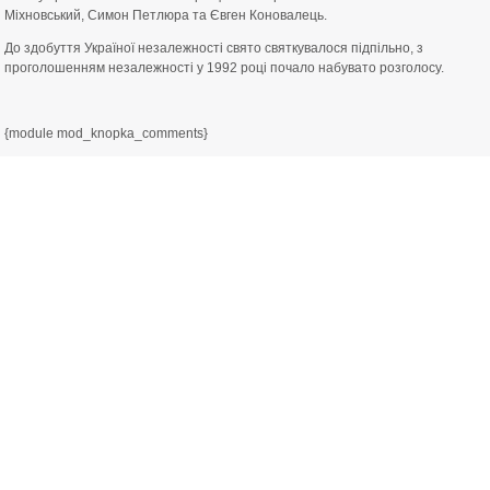
Міхновський, Симон Петлюра та Євген Коновалець.
До здобуття Україної незалежності свято святкувалося підпільно, з
проголошенням незалежності у 1992 році почало набувато розголосу.
{module mod_knopka_comments}