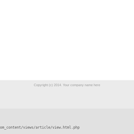
Copyright (c) 2014. Your company name here
om_content/views/article/view.html.php
