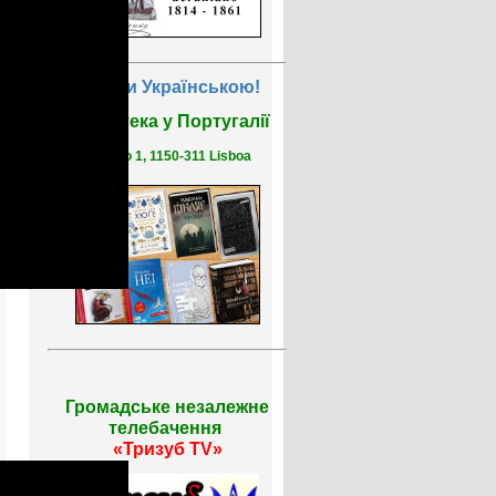
Читати Українською!
Бібліотека у Португалії
R. Saco 1, 1150-311 Lisboa
Громадське незалежне
телебачення
«Тризуб TV»