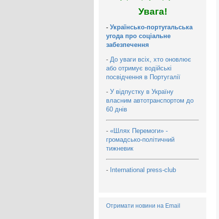
Увага!
-
Українсько-португальська
угода про соціальне
забезпечення
-
До уваги всіх, хто оновлює
або отримує водійські
посвідчення в Португалії
-
У відпустку в Україну
власним автотранспортом до
60 днів
-
«Шлях Перемоги» -
громадсько-політичний
тижневик
-
International press-club
Отримати новини на Email