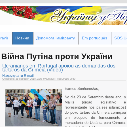
галії
Новини
Допомога іммігранту
Em português
SOS Uc
Війна Путіна проти України
Ucranianos em Portugal apoiou as demandas dos
tártaros da Criméia (vídeo)
Надрукувати
E-mail
Створено: 25 вересня 2015
Дата публікації
Перегляди: 9640
Exmos Senhores/as,
No dia 20 de Setembro deste ano, o
Majlis (órgão legislativo e
representante nos países islâmicos)
do povo tártaro da Crimeia começou
um bloqueio de fornecimento à
mercadoria de Ucrânia para Crimeia.