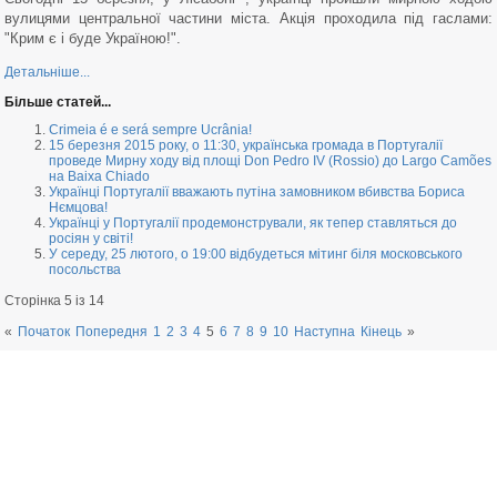
вулицями центральної частини міста. Акція проходила під гаслами:
"Крим є і буде Україною!".
Детальніше...
Більше статей...
Crimeia é e será sempre Ucrânia!
15 березня 2015 року, о 11:30, українська громада в Португалії
проведе Мирну ходу від площі Don Pedro IV (Rossio) до Largo Camões
на Baixa Chiado
Українці Португалії вважають путіна замовником вбивства Бориса
Нємцова!
Українці у Португалії продемонстрували, як тепер ставляться до
росіян у світі!
У середу, 25 лютого, о 19:00 відбудеться мітинг біля московського
посольства
Сторінка 5 із 14
«
Початок
Попередня
1
2
3
4
5
6
7
8
9
10
Наступна
Кінець
»