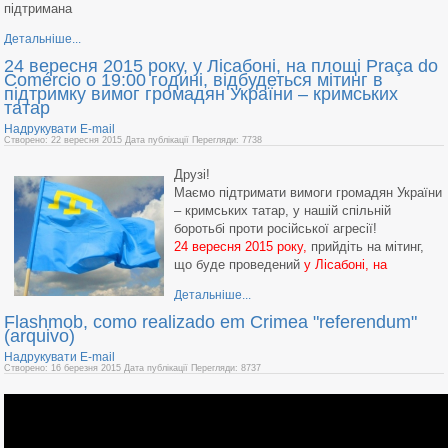
підтримана
Детальніше...
24 вересня 2015 року, у Лісабоні, на площі Praça do
Comércio о 19:00 годині, відбудеться мітинг в
підтримку вимог громадян України – кримських
татар
Надрукувати
E-mail
Створено: 22 вересня 2015
Дата публікації
Перегляди: 7738
Друзі!
Маємо підтримати вимоги громадян України
– кримських татар, у нашій спільній
боротьбі проти російської агресії!
24 вересня 2015 року,
прийдіть на мітинг,
що буде проведений
у Лісабоні, на
Детальніше...
Flashmob, como realizado em Crimea "referendum"
(arquivo)
Надрукувати
E-mail
Створено: 16 березня 2015
Дата публікації
Перегляди: 8737