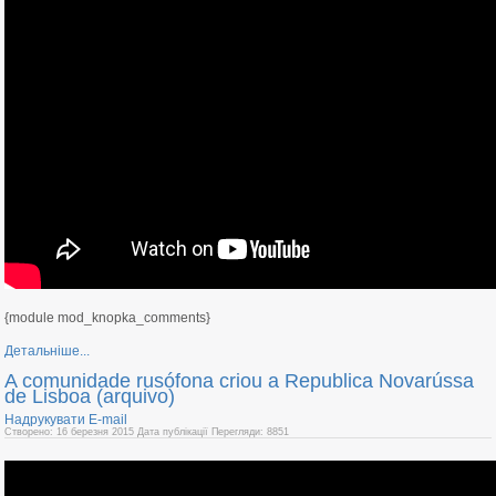
{module mod_knopka_comments}
Детальніше...
A comunidade rusófona criou a Republica Novarússa
de Lisboa (arquivo)
Надрукувати
E-mail
Створено: 16 березня 2015
Дата публікації
Перегляди: 8851