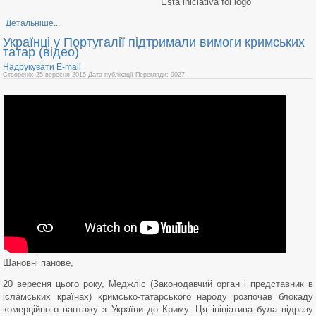
Esta iniciativa foi logo
Детальніше...
Українці у Португалії підтримали вимоги кримських
татар (відео)
Надрукувати
E-mail
Створено: 25 вересня 2015
Дата публікації
Перегляди: 9027
Шановні панове,
20 вересня цього року, Меджліс (Законодавчий орган і представник в
ісламських країнах) кримсько-татарського народу розпочав блокаду
комерційного вантажу з України до Криму. Ця ініціатива була відразу