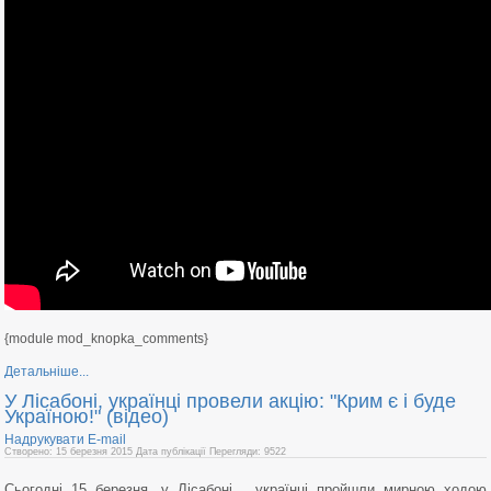
{module mod_knopka_comments}
Детальніше...
У Лісабоні, українці провели акцію: "Крим є і буде
Україною!" (відео)
Надрукувати
E-mail
Створено: 15 березня 2015
Дата публікації
Перегляди: 9522
Сьогодні 15 березня, у Лісабоні , українці пройшли мирною ходою