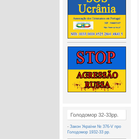
Голодомор 32-33рр.
-
Закон України № 376-V про
Голодомор 1932-33 рр.