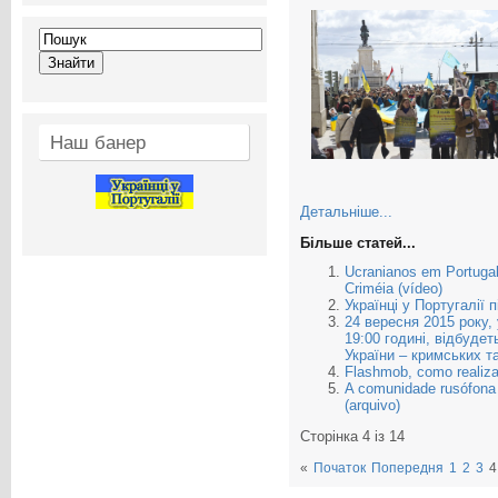
Наш банер
Детальніше...
Більше статей...
Ucranianos em Portugal
Criméia (vídeo)
Українці у Португалії 
24 вересня 2015 року, 
19:00 годині, відбуде
України – кримських т
Flashmob, como realiza
A comunidade rusófona 
(arquivo)
Сторінка 4 із 14
«
Початок
Попередня
1
2
3
4