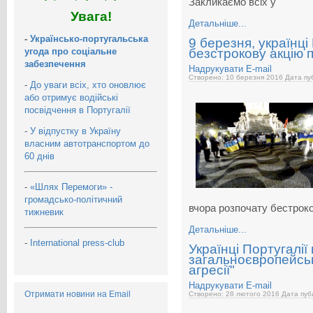
Закликаємо всіх у
Увага!
Детальніше...
-
Українсько-португальська
9 березня, українці
угода про соціальне
безстрокову акцію 
забезпечення
Надрукувати
E-mail
Створено: 10 березня 2016
Дата пуб
-
До уваги всіх, хто оновлює
або отримує водійські
посвідчення в Португалії
-
У відпустку в Україну
власним автотранспортом до
60 днів
-
«Шлях Перемоги» -
громадсько-політичний
вчора розпочату бестрок
тижневик
Детальніше...
-
International press-club
Українці Португалі
загальноєвропейсько
агресії"
Надрукувати
E-mail
Отримати новини на Email
Створено: 28 лютого 2016
Дата публ