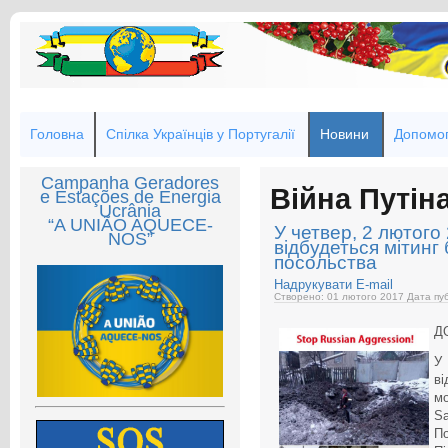
Головна
Спілка Українців у Португалії
Новини
Допомог
Campanha Geradores
Війна Путін
e Estações de Energia
Ucrânia
“A UNIÃO AQUECE-
У четвер, 2 лютого 
NOS”
відбудеться мітинг
посольства
Надрукувати
E-mail
Створено: 01 лютого 2017
Дата пуб
Д
У
в
мо
Sa
По