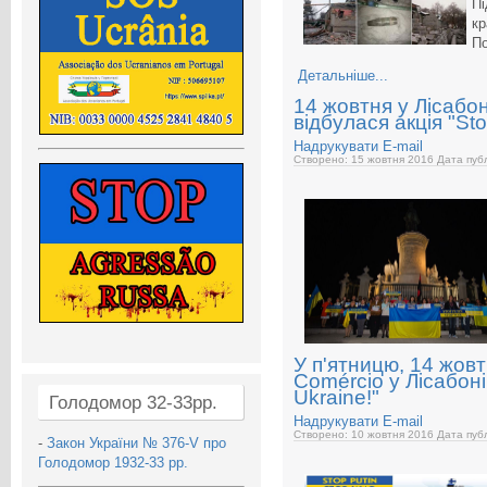
П
кр
П
Детальніше...
14 жовтня у Лісабон
відбулася акція "Sto
Надрукувати
E-mail
Створено: 15 жовтня 2016
Дата публ
У п'ятницю, 14 жовт
Comércio у Лісабоні 
Ukraine!"
Голодомор 32-33рр.
Надрукувати
E-mail
Створено: 10 жовтня 2016
Дата публ
-
Закон України № 376-V про
Голодомор 1932-33 рр.