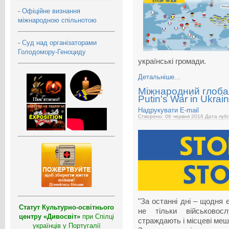
-
Офіційне визнання
міжнародною спільнотою
-
Суд над організаторами
Голодомору-Геноциду
українські громади.
Детальніше...
Міжнародний глобал
Putin's War in Ukrain
Надрукувати
E-mail
Створено: 06 червня 2016
Дата публ
"За останні дні – щодня є
Статут Культурно-освітнього
не тільки військовосл
центру «Дивосвіт»
при Спілці
страждають і місцеві мешк
українців у Португалії