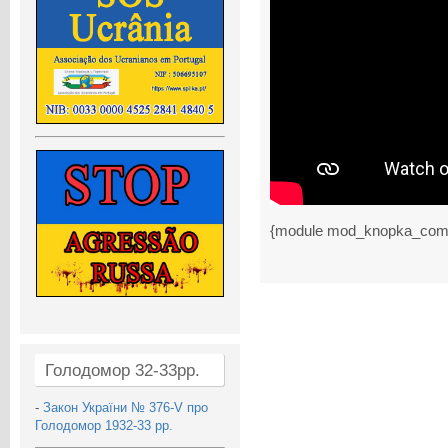
{module mod_knopka_com
Голодомор 32-33рр.
-
Закон України № 376-V про
Голодомор 1932-33 рр.