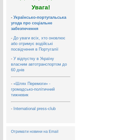
Увага!
-
Українсько-португальська
угода про соціальне
забезпечення
-
До уваги всіх, хто оновлює
або отримує водійські
посвідчення в Португалії
-
У відпустку в Україну
власним автотранспортом до
60 днів
-
«Шлях Перемоги» -
громадсько-політичний
тижневик
-
International press-club
Отримати новини на Email