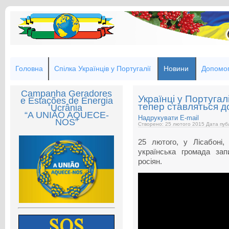
Головна
Спілка Українців у Португалії
Новини
Допомог
Campanha Geradores
Українці у Португал
e Estações de Energia
тепер ставляться до 
Ucrânia
“A UNIÃO AQUECE-
Надрукувати
E-mail
NOS”
Створено: 25 лютого 2015
Дата публ
25 лютого, у Лісабоні,
українська громада зап
росіян.