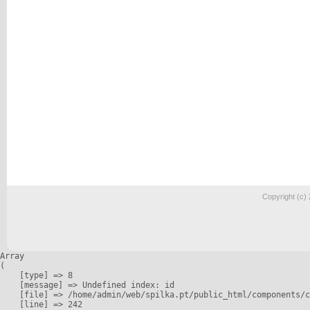
Copyright (c)
Array

(

    [type] => 8

    [message] => Undefined index: id

    [file] => /home/admin/web/spilka.pt/public_html/components/c
    [line] => 242
