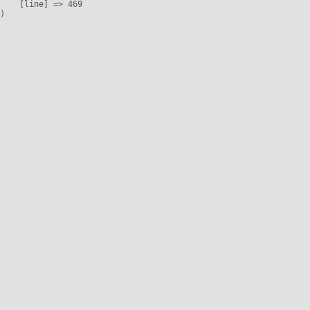
    [line] => 469
