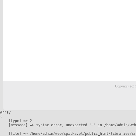
Copyright (c)
Array

(

    [type] => 2

    [message] => syntax error, unexpected '~' in /home/admin/web
    [file] => /home/admin/web/spilka.pt/public_html/libraries/sr