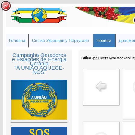
Головна
Спілка Українців у Португалії
Новини
Допомог
Campanha Geradores
Війна фашистської московії пр
e Estações de Energia
Ucrânia
“A UNIÃO AQUECE-
NOS”