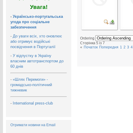
Увага!
-
Українсько-португальська
угода про соціальне
забезпечення
-
До уваги всіх, хто оновлює
Ordering
або отримує водійські
Сторінка 5 із 7
посвідчення в Португалії
«
Початок
Попередня
1
2
3
4
-
У відпустку в Україну
власним автотранспортом до
60 днів
-
«Шлях Перемоги» -
громадсько-політичний
тижневик
-
International press-club
Отримати новини на Email