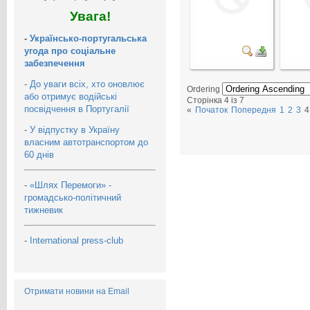
Увага!
-
Українсько-португальська
угода про соціальне
забезпечення
-
До уваги всіх, хто оновлює
Ordering
або отримує водійські
Сторінка 4 із 7
посвідчення в Португалії
«
Початок
Попередня
1
2
3
4
-
У відпустку в Україну
власним автотранспортом до
60 днів
-
«Шлях Перемоги» -
громадсько-політичний
тижневик
-
International press-club
Отримати новини на Email