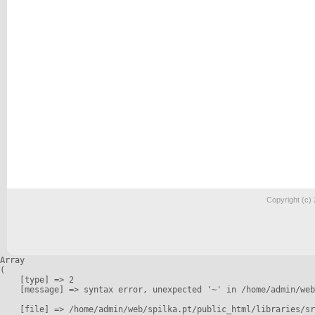
Copyright (c)
Array

(

    [type] => 2

    [message] => syntax error, unexpected '~' in /home/admin/web
    [file] => /home/admin/web/spilka.pt/public_html/libraries/sr