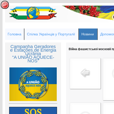
Головна
Спілка Українців у Португалії
Новини
Допомог
Campanha Geradores
Війна фашистської московії пр
e Estações de Energia
Ucrânia
“A UNIÃO AQUECE-
NOS”