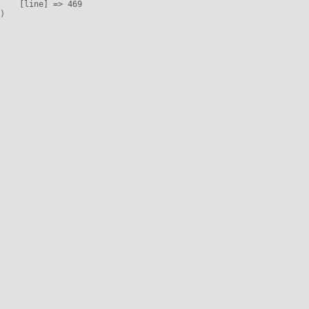
    [line] => 469
