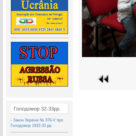
Голодомор 32-33рр.
-
Закон України № 376-V про
Голодомор 1932-33 рр.