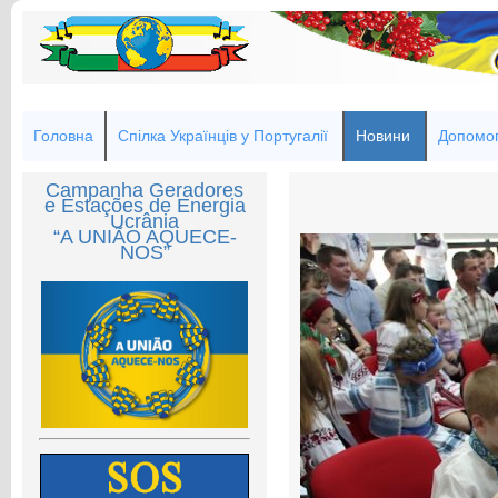
Головна
Спілка Українців у Португалії
Новини
Допомог
Campanha Geradores
e Estações de Energia
Ucrânia
“A UNIÃO AQUECE-
NOS”