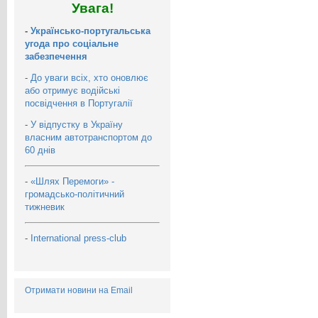
Увага!
-
Українсько-португальська
угода про соціальне
забезпечення
-
До уваги всіх, хто оновлює
або отримує водійські
посвідчення в Португалії
-
У відпустку в Україну
власним автотранспортом до
60 днів
-
«Шлях Перемоги» -
громадсько-політичний
тижневик
-
International press-club
Отримати новини на Email