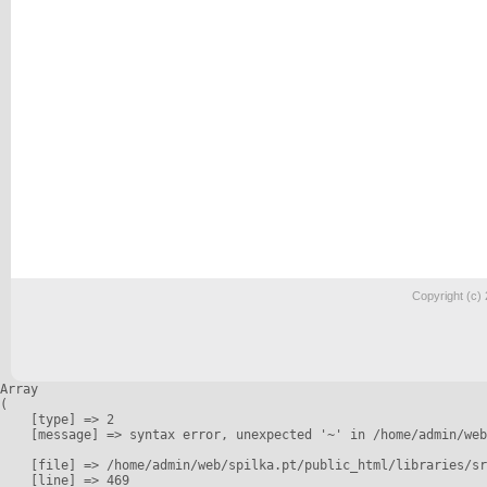
Copyright (c)
Array

(

    [type] => 2

    [message] => syntax error, unexpected '~' in /home/admin/web
    [file] => /home/admin/web/spilka.pt/public_html/libraries/sr
    [line] => 469
