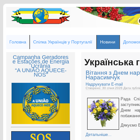
Головна
Спілка Українців у Португалії
Новини
Допомог
Campanha Geradores
Українська 
e Estações de Energia
Ucrânia
“A UNIÃO AQUECE-
Вітання з Днем нар
NOS”
Нарасимчук
Надрукувати
E-mail
Створено: 30 січня 2026
Дата публі
Рада Спі
заступни
Днем на
побажання
Дякуємо В
Детальніше...