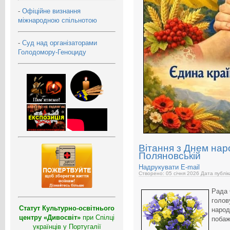
-
Офіційне визнання
міжнародною спільнотою
-
Суд над організаторами
Голодомору-Геноциду
Вітання з Днем нар
Поляновській
Надрукувати
E-mail
Створено: 05 січня 2026
Дата публік
Рада 
голов
Статут Культурно-освітнього
народ
центру «Дивосвіт»
при Спілці
побаж
українців у Португалії