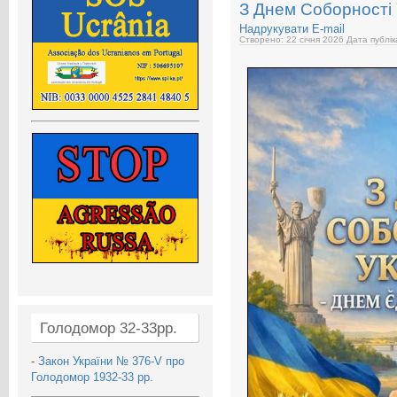
З Днем Соборності 
Надрукувати
E-mail
Створено: 22 січня 2026
Дата публік
Голодомор 32-33рр.
-
Закон України № 376-V про
Голодомор 1932-33 рр.