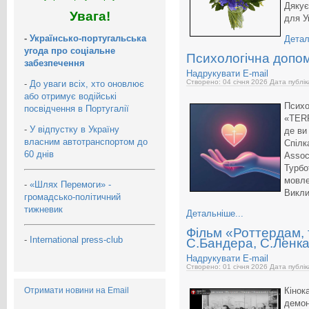
Дякує
Увага!
для У
-
Українсько-португальська
Детал
угода про соціальне
Психологічна допо
забезпечення
Надрукувати
E-mail
Створено: 04 січня 2026
Дата публік
-
До уваги всіх, хто оновлює
або отримує водійські
Психо
посвідчення в Португалії
«TER
-
У відпустку в Україну
де ви
власним автотранспортом до
Спілк
60 днів
Assoc
Турбо
мовле
-
«Шлях Перемоги» -
Викли
громадсько-політичний
тижневик
Детальніше...
Фільм «Роттердам, 
-
International press-club
С.Бандера, С.Ленка
Надрукувати
E-mail
Створено: 01 січня 2026
Дата публік
Отримати новини на Email
Кін
демо