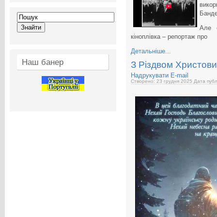
вико
Банде
Але 
кіноплівка – репортаж про
Детальніше...
Наш банер
З Різдвом Христови
Надрукувати
E-mail
Створено: 23 грудня 2025
Дата публ