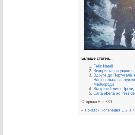
Більше статей...
Feliz Natal!
Використання українсь
Вдруге до Португалії 
Національна заслужена
Майбороди
Відкритий лист Презид
Carta aberta ao Presid
Сторінка 6 із 639
«
Початок
Попередня
1
2
3
4