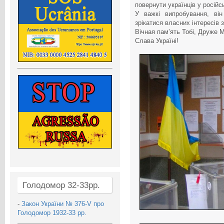
повернути українців у російс
У важкі випробування, ві
зрікатися власних інтересів 
Вічная памʼять Тобі, Друже 
Слава Україні!
Голодомор 32-33рр.
-
Закон України № 376-V про
Голодомор 1932-33 рр.