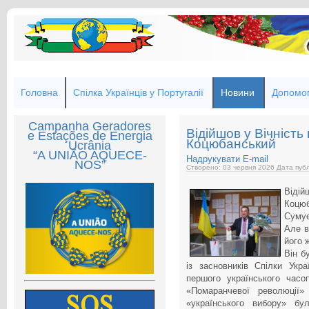
Головна
Спілка Українців у Португалії
Новини
Допомог
Campanha Geradores
Відійшов у Вічніст
e Estações de Energia
Коцюбанський
Ucrânia
“A UNIÃO AQUECE-
Надрукувати
E-mail
NOS”
Створено: 03 червня 2026
Дата публ
Віді
Коцюб
Сумує
Але в
його 
Він б
із засновників Спілки Укра
першого українського часо
«Помаранчевої революції»
«українського вибору» бу