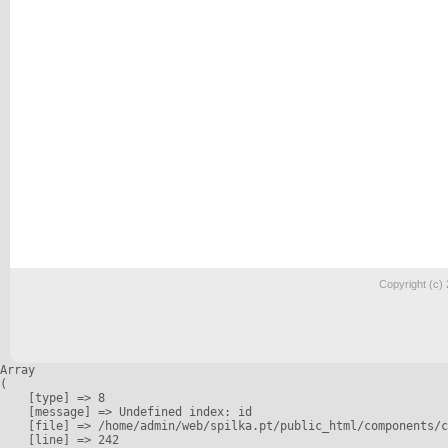
Copyright (c)
Array

(

    [type] => 8

    [message] => Undefined index: id

    [file] => /home/admin/web/spilka.pt/public_html/components/c
    [line] => 242
