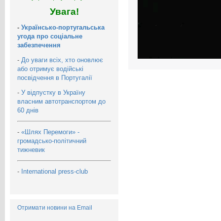
Увага!
-
Українсько-португальська
угода про соціальне
забезпечення
-
До уваги всіх, хто оновлює
або отримує водійські
посвідчення в Португалії
-
У відпустку в Україну
власним автотранспортом до
60 днів
-
«Шлях Перемоги» -
громадсько-політичний
тижневик
-
International press-club
Отримати новини на Email