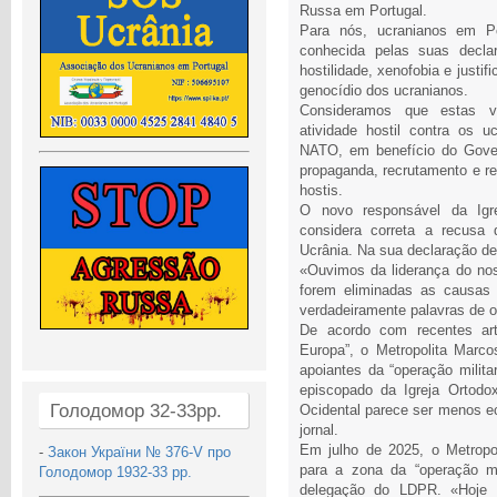
Russa em Portugal.
Para nós, ucranianos em Po
conhecida pelas suas declar
hostilidade, xenofobia e justif
genocídio dos ucranianos.
Consideramos que estas vi
atividade hostil contra os 
NATO, em benefício do Gove
propaganda, recrutamento e re
hostis.
O novo responsável da Igr
considera correta a recusa
Ucrânia. Na sua declaração de
«Ouvimos da liderança do no
forem eliminadas as causas p
verdadeiramente palavras de o
De acordo com recentes art
Europa”, o Metropolita Marc
apoiantes da “operação milita
episcopado da Igreja Ortod
Голодомор 32-33рр.
Ocidental parece ser menos ecl
jornal.
Em julho de 2025, o Metropo
-
Закон України № 376-V про
para a zona da “operação mi
Голодомор 1932-33 рр.
delegação do LDPR. «Hoje c