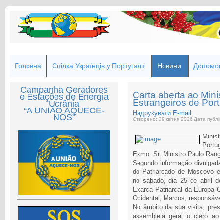
Головна
Спілка Українців у Португалії
Новини
Допомог
Campanha Geradores
Carta aberta ao Min
e Estações de Energia
Estrangeiros de Port
Ucrânia
“A UNIÃO AQUECE-
Надрукувати
E-mail
NOS”
Створено: 29 квітня 2026
Дата публі
Minis
Portug
Exmo. Sr. Ministro Paulo Rang
Segundo informação divulgada
do Patriarcado de Moscovo e
no sábado, dia 25 de abril d
Exarca Patriarcal da Europa O
Ocidental, Marcos, responsáv
No âmbito da sua visita, pre
assembleia geral o clero ao