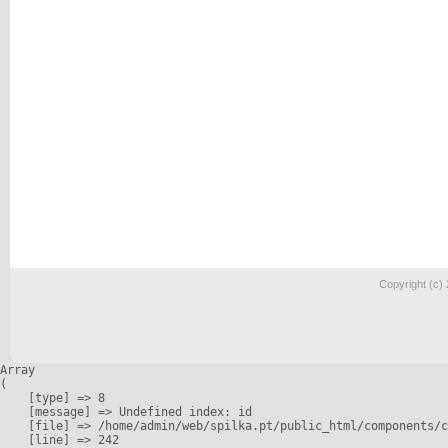
Copyright (c)
Array

(

    [type] => 8

    [message] => Undefined index: id

    [file] => /home/admin/web/spilka.pt/public_html/components/c
    [line] => 242
