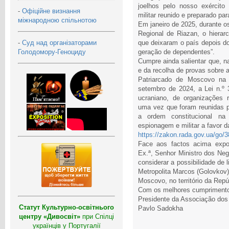
joelhos pelo nosso exército
-
Офіційне визнання
militar reunido e preparado p
міжнародною спільнотою
Em janeiro de 2025, durante 
Regional de Riazan, o hierar
-
Суд над організаторами
que deixaram o país depois do
Голодомору-Геноциду
geração de dependentes”.
Cumpre ainda salientar que, n
e da recolha de provas sobre a
Patriarcado de Moscovo na 
setembro de 2024, a Lei n.º 3
ucraniano, de organizações r
uma vez que foram reunidas p
a ordem constitucional na
espionagem e militar a favor 
https://zakon.rada.gov.ua/go/
Face aos factos acima expos
Ex.ª, Senhor Ministro dos Neg
considerar a possibilidade de l
Metropolita Marcos (Golovkov)
Moscovo, no território da Rep
Com os melhores cumpriment
Presidente da Associação dos
Статут Культурно-освітнього
Pavlo Sadokha
центру «Дивосвіт»
при Спілці
українців у Португалії