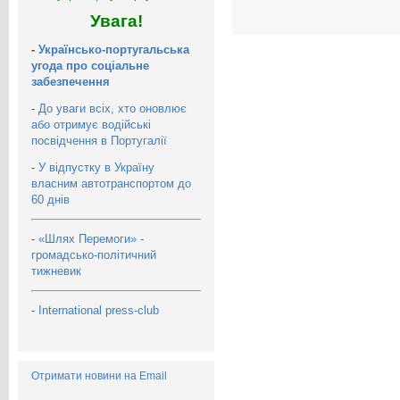
Увага!
-
Українсько-португальська
угода про соціальне
забезпечення
-
До уваги всіх, хто оновлює
або отримує водійські
посвідчення в Португалії
-
У відпустку в Україну
власним автотранспортом до
60 днів
-
«Шлях Перемоги» -
громадсько-політичний
тижневик
-
International press-club
Отримати новини на Email