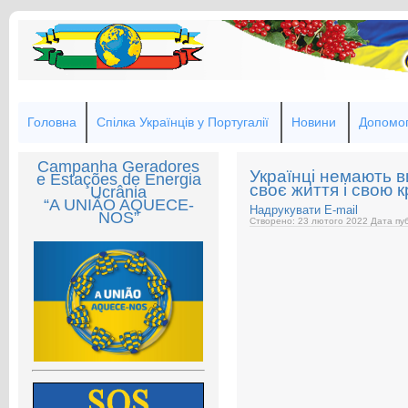
Головна
Спілка Українців у Португалії
Новини
Допомог
Campanha Geradores
Українці немають в
e Estações de Energia
своє життя і свою к
Ucrânia
“A UNIÃO AQUECE-
Надрукувати
E-mail
NOS”
Створено: 23 лютого 2022
Дата пуб