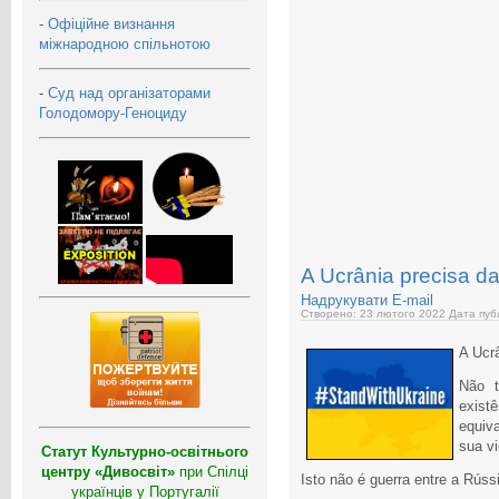
-
Офіційне визнання
міжнародною спільнотою
-
Суд над організаторами
Голодомору-Геноциду
A Ucrânia precisa da
Надрукувати
E-mail
Створено: 23 лютого 2022
Дата публ
A Ucrâ
Não t
exis
equiv
sua vi
Статут Культурно-освітнього
центру «Дивосвіт»
при Спілці
Isto não é guerra entre a Rúss
українців у Португалії