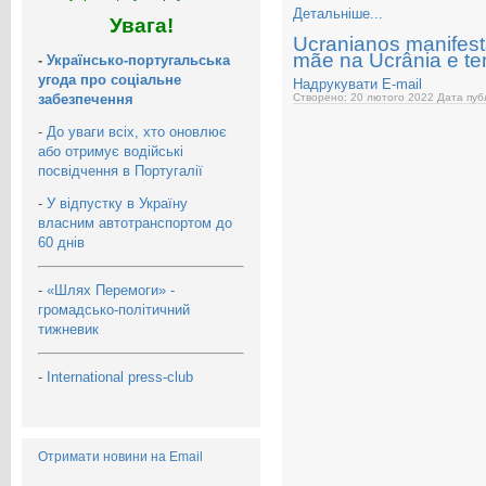
Детальніше...
Увага!
Ucranianos manifest
mãe na Ucrânia e t
-
Українсько-португальська
угода про соціальне
Надрукувати
E-mail
забезпечення
Створено: 20 лютого 2022
Дата публ
-
До уваги всіх, хто оновлює
або отримує водійські
посвідчення в Португалії
-
У відпустку в Україну
власним автотранспортом до
60 днів
-
«Шлях Перемоги» -
громадсько-політичний
тижневик
-
International press-club
Отримати новини на Email