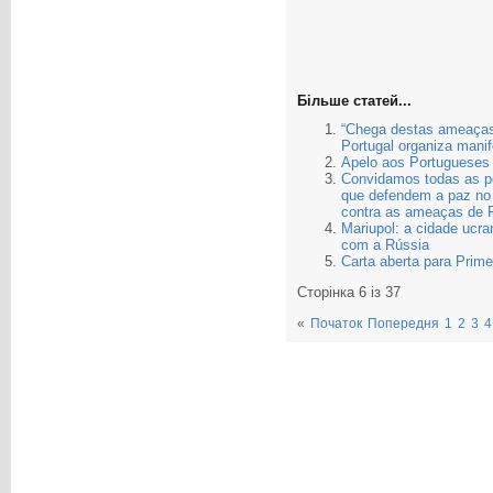
Більше статей...
“Chega destas ameaças
Portugal organiza mani
Apelo aos Portugueses
Convidamos todas as p
que defendem a paz no
contra as ameaças de P
Mariupol: a cidade ucr
com a Rússia
Carta aberta para Prime
Сторінка 6 із 37
«
Початок
Попередня
1
2
3
4