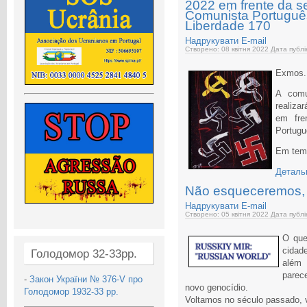
2022 em frente da s
Comunista Português
Liberdade 170
Надрукувати
E-mail
Створено: 08 квітня 2022
Дата публі
Exmos.
A comu
realiza
em fre
Portugu
Em temp
Детальн
Não esqueceremos,
Надрукувати
E-mail
Створено: 05 квітня 2022
Дата публі
O que
cidad
Голодомор 32-33рр.
além
parece
-
Закон України № 376-V про
novo genocídio.
Голодомор 1932-33 рр.
Voltamos no século passado,