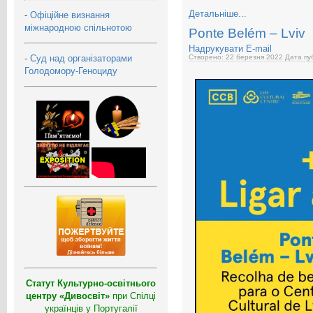
Детальніше...
-
Офіційне визнання
міжнародною спільнотою
Ponte Belém – Lviv
Надрукувати
E-mail
-
Суд над організаторами
Створено: 22 березня 2022
Дата пуб
Голодомору-Геноциду
Статут Культурно-освітнього
центру «Дивосвіт»
при Спілці
українців у Португалії