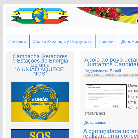
Головна
Спілка Українців у Португалії
Новини
Допомог
Campanha Geradores
Apoio ao povo ucran
e Estações de Energia
"Juntamos Candida
Ucrânia
“A UNIÃO AQUECE-
Надрукувати
E-mail
NOS”
Створено: 20 квітня 2022
Дата публ
Devid
de uc
fugi
uma 
vári
procuramos
Детальніше...
A comunidade ucran
realizará uma concen