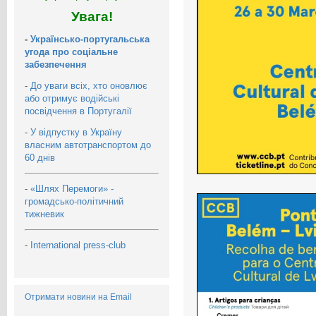
Увага!
-
Українсько-португальська
угода про соціальне
забезпечення
-
До уваги всіх, хто оновлює
або отримує водійські
посвідчення в Португалії
-
У відпустку в Україну
власним автотранспортом до
60 днів
-
«Шлях Перемоги» -
громадсько-політичний
тижневик
-
International press-club
Отримати новини на Email