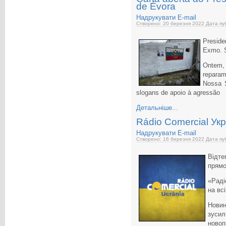
de Évora
Надрукувати
E-mail
Створено: 20 березня 2022
Дата пуб
Preside
Exmo. S
Ontem, 
reparam
Nossa 
slogans de apoio à agressão
Детальніше...
Rádio Comercial Ук
Надрукувати
E-mail
Створено: 16 березня 2022
Дата пуб
Відте
прямо
«Раді
на вс
Нови
зусил
новоп