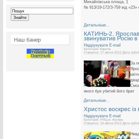
Михайлівська площа, 1
№ 913/19-172/3-759 від 
Детальніше...
КАТИНЬ-2. Ярослав
звинуватив Росію в
Наш банер
Надрукувати
E-mail
Категорія: Європа
Створено: 17 квітня 2012
Дата публі
За п
Ярос
квіт
двад
Смол
якого був убитий його брат
Детальніше...
Христос воскрес із
Надрукувати
E-mail
Категорія: УГКЦ м. Фатіма
Створено: 16 квітня 2012
Дата публі
Невд