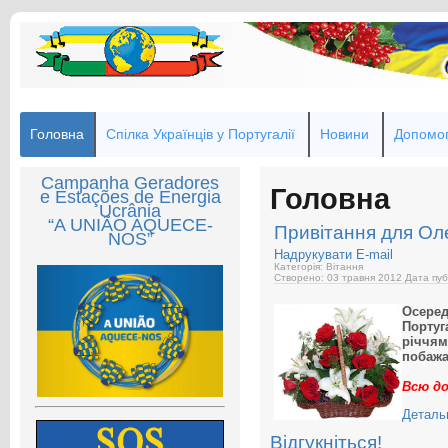
Головна
Спілка Українців у Португалії
Новини
Допомог
Campanha Geradores
Головна
e Estações de Energia
Ucrânia
“A UNIÃO AQUECE-
Привітання для Ол
NOS”
Надрукувати
E-mail
Категорія: Вітання
Створено: 03 травня 2012
Дата пуб
Осеред
Португ
річчям
побажа
Всю до
Детальн
Відгукніться!