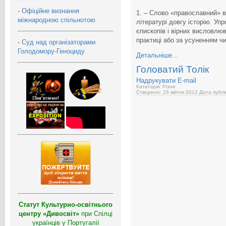
-
Офіційне визнання
1. – Слово «православний» в
міжнародною спільнотою
літературі довгу історію. Уп
єпископів і вірних висловлю
практиці або за усуненням ч
-
Суд над організаторами
Голодомору-Геноциду
Детальніше...
Головатий Толік
Надрукувати
E-mail
Категорія: Різне
Створено: 26 квітня 2012
Дата публі
Статут Культурно-освітнього
центру «Дивосвіт»
при Спілці
українців у Португалії