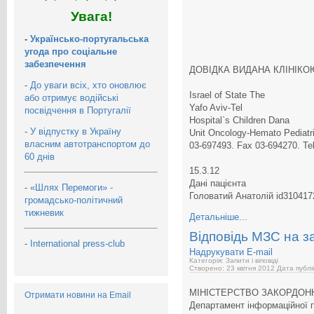
Увага!
-
Українсько-португальська
угода про соціальне
забезпечення
ДОВІДКА ВИДАНА КЛІНІКОЮ
-
До уваги всіх, хто оновлює
Israel of State The
або отримує водійські
Yafo Aviv-Tel
посвідчення в Португалії
Hospital`s Children Dana
-
У відпустку в Україну
Unit Oncology-Hemato Pediatr
власним автотранспортом до
03-697493. Fax 03-694270. Te
60 днів
15.3.12
Дані пацієнта
-
«Шлях Перемоги» -
Головатий Анатолій id310417
громадсько-політичний
тижневик
Детальніше...
Відповідь МЗС на з
-
International press-club
Надрукувати
E-mail
Категорія: Запити і віповіді
Створено: 23 квітня 2012
Дата публі
МІНІСТЕРСТВО ЗАКОРДОН
Отримати новини на Email
Департамент інформаційної п