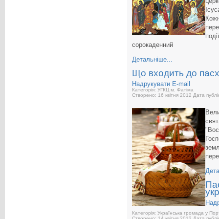
церк
Ісус
Кожн
пере
поді
сорокаденний
Детальніше...
Що входить до пас
Надрукувати
E-mail
Категорія: УГКЦ м. Фатіма
Створено: 16 квітня 2012
Дата публі
Вели
свят
"Вос
Госп
земл
пере
Дета
Па
укр
Над
Категорія: Українська громада у Пор
Створено: 14 квітня 2012
Дата публі