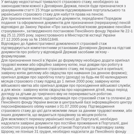
У випадку недостатньої тривалості страхового стажу, необхідного за
законодавством кожної з Договірних Держав, пенсія буде призначатися з
урахуванням статті 15 Угоди шляхом підсумовування португальського та
українського страхового стажу для набуття права на пенсію.
Для призначення пенсії подаються документи, передбачені Порядком
подання та оформлення документів для призначення (перерахунку) пенсій
відповідно до Закону України «Про загальнообов’язкове державне пенсійне
страхування», затвердженого постановою Пенсійного фонду України № 22-1
від 25.11.2005 року, зареєстрованого в Міністерстві юстиції України
27.12.2005 року за № 1566/11846.
Відповідно до Адміністративної домовленості страховий стаж
підтверджується компетентними установами Договірних Держав на підставі
документів про роботу у відповідній Державі засобами зв’язку -
формулярами.
Для призначення пенсії в Україні до формуляру необхідно додати оригінал
трудової книжки або офіційно завірену копію, інші довідки про роботу в
Україні, для підтвердження страхового стажу, які подаються в оригіналі;
завірену копію диплому або свідоцтва про навчання (за денною формою);
оригінал довідки про заробітну плату (доходу) за будь-які 60 календарних
місяців страхового стажу підряд до 1 липня 2000 року; завірену копію
військового квитка або оригінал довідки про проходження військової служби;
а для жінок - завірену копію свідоцтва про народження дітей, якщо період
догляду за дітьми до трирічного віку не перекривається роботою.
До відома повідомляємо, що інформація про страховий стаж та сплачені до
Пенсійного фонду України внески в центральній базі інформаційного центру
персоніфікованого обліку наявні з 01.07.2000 року. Підтвердження
страхового стажу до цієї дати можливе лише за даними трудової книжки, або
інших документів, що видаються працівнику за місцем роботи.
Для можливості переказу української пенсії до Португалії, необхідно
надсилати завірені документи про постійне проживання в Португалії, дані
особистого рахунку в банківській установі Португалії та відповідну заяву.
Щороку, не пізніше 31 грудня, необхідно надсилати до Пенсійного фонду