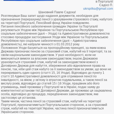
в Португалії
Садосі П.
ukrspilka@gmail.com
Шановний Павле Садоха!
Розглянувши Ваш запит щодо надання документів, необхідних для
призначення (перерахунку) пенсії з урахуванням страхового стажу, набутого
на території Португалії, Пенсійний фонд України повідомляє.
Питання пенсійного забезпечення громадян України та Португалії
регулюються Угодою між Україною та Португальською Республікою про
соціальне забезпечення (далі – Угода) та Адміністративною домовленістю
стосовно процедури застосування Угоди між Україною та Португальською
Республікою про соціальне забезпечення (далі – Адміністративна
домовленість), які набрали чинності з 01.03.2012 року.
Положення Угоди базуються на пропорційному принципі, за яким кожна
Держава призначає пенсію за страховий стаж, набутий на її території, та за
своїм національним законодавством. У разі необхідності, коли не
виконуються вимоги за власним законодавством, іншою Державою
ураховується страховий стаж, набутий за законодавством кожної з
Договірних Держав для набуття, збереження або відновлення права на
пенсію, так, ніби цей стаж набуто за її законодавством за умови, що вони не
перекривають один одного (статті 15, 16 Угоди). Відповідно до пункту 1
статті 10 Адміністративної домовленості для отримання пенсії по
інвалідності, за віком, у зв’язку із втратою годувальника, а також пенсії за
вислугу років, відповідно до статей 15 і 16 Угоди, працівник або його
утриманець, який проживає у Португалії чи в Україні, подає заяву до
компетентної установи тієї Договірної Держави, де проживає ця зацікавлена
особа, відповідно до процедур, передбачених законодавством, яке
застосовує ця установа.
Таким чином, частина пенсії за страховий стаж, набутий на території
Португалії, призначатиметься Португальською стороною, а за страховий
страж, набутий на території України, частина пенсії призначатиметься
Українською стороною.