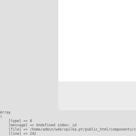
Array

(

    [type] => 8

    [message] => Undefined index: id

    [file] => /home/admin/web/spilka.pt/public_html/components/c
    [line] => 242
