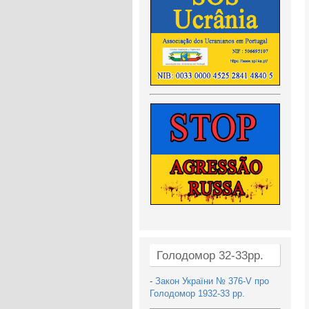
Голодомор 32-33рр.
-
Закон України № 376-V про
Голодомор 1932-33 рр.