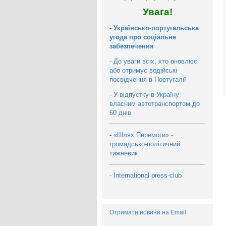
Увага!
-
Українсько-португальська
угода про соціальне
забезпечення
-
До уваги всіх, хто оновлює
або отримує водійські
посвідчення в Португалії
-
У відпустку в Україну
власним автотранспортом до
60 днів
-
«Шлях Перемоги» -
громадсько-політичний
тижневик
-
International press-club
Отримати новини на Email