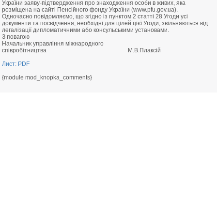
України заяву-підтвердження про знаходження особи в живих, яка
розміщена на сайті Пенсійного фонду України (www.pfu.gov.ua).
Одночасно повідомляємо, що згідно із пунктом 2 статті 28 Угоди усі
документи та посвідчення, необхідні для цілей цієї Угоди, звільняються від
легалізації дипломатичними або консульськими установами.
З повагою
Начальник управління міжнародного
співробітництва М.В.Плаксій
Лист: PDF
{module mod_knopka_comments}