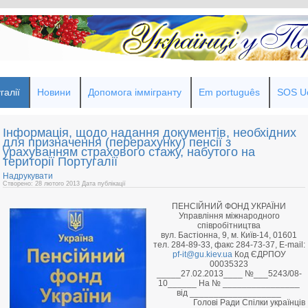
галії
Новини
Допомога іммігранту
Em português
SOS Uc
Інформація, щодо надання документів, необхідних
для призначення (перерахунку) пенсії з
урахуванням страхового стажу, набутого на
території Португалії
Надрукувати
Створено: 28 лютого 2013
Дата публікації
ПЕНСІЙНИЙ ФОНД УКРАЇНИ
Управління міжнародного
співробітництва
вул. Бастіонна, 9, м. Київ-14, 01601
тел. 284-89-33, факс 284-73-37, E-mail:
pf-it@gu.kiev.ua
Код ЄДРПОУ
00035323
_____27.02.2013____ №___5243/08-
10______ На № ________________
від ___________________
Голові Ради Спілки українців