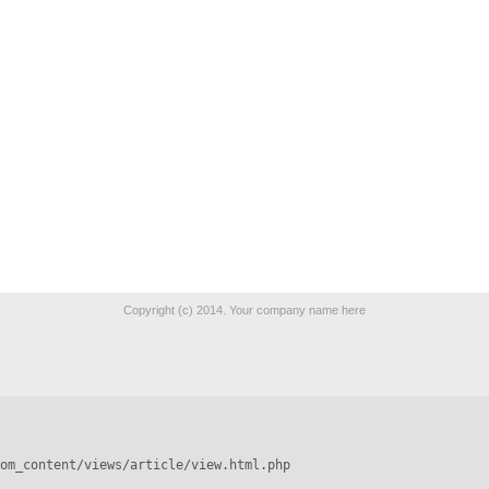
Copyright (c) 2014. Your company name here
om_content/views/article/view.html.php
