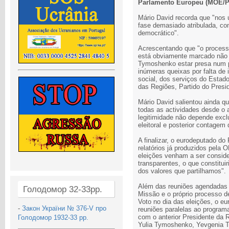
Parlamento Europeu (MOE/PE)
Mário David recorda que "nos 
fase demasiado atribulada, c
democrático".
Acrescentando que "o processo
está obviamente marcado não s
Tymoshenko estar presa num p
inúmeras queixas por falta de
social, dos serviços do Estado 
das Regiões, Partido do Presi
Mário David salientou ainda qu
todas as actividades desde o 
legitimidade não depende exc
eleitoral e posterior contagem 
A finalizar, o eurodeputado d
relatórios já produzidos pela
eleições venham a ser conside
transparentes, o que constitui
dos valores que partilhamos".
Além das reuniões agendadas
Голодомор 32-33рр.
Missão e o próprio processo d
Voto no dia das eleições, o e
-
Закон України № 376-V про
reuniões paralelas ao program
com o anterior Presidente da 
Голодомор 1932-33 рр.
Yulia Tymoshenko, Yevgenia 