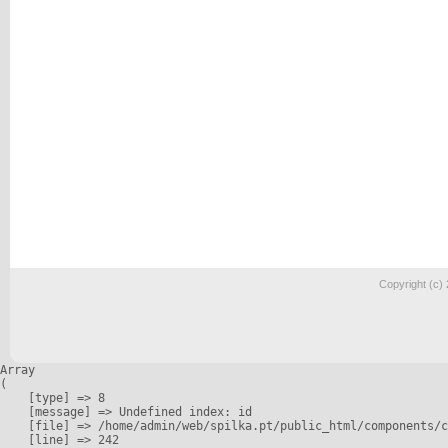
Copyright (c)
Array

(

    [type] => 8

    [message] => Undefined index: id

    [file] => /home/admin/web/spilka.pt/public_html/components/c
    [line] => 242
