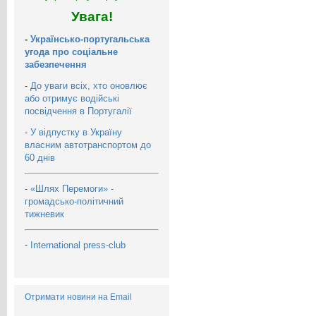
Увага!
-
Українсько-португальська
угода про соціальне
забезпечення
-
До уваги всіх, хто оновлює
або отримує водійські
посвідчення в Португалії
-
У відпустку в Україну
власним автотранспортом до
60 днів
-
«Шлях Перемоги» -
громадсько-політичний
тижневик
-
International press-club
Отримати новини на Email