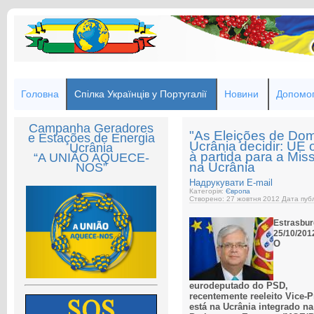
Головна
Спілка Українців у Португалії
Новини
Допомог
Campanha Geradores
"As Eleições de Dom
e Estações de Energia
Ucrânia decidir: UE
Ucrânia
à partida para a Mis
“A UNIÃO AQUECE-
na Ucrânia
NOS”
Надрукувати
E-mail
Категорія:
Європа
Створено: 27 жовтня 2012
Дата публ
Estrasbur
25/10/201
O
eurodeputado do PSD,
recentemente reeleito Vice-
está na Ucrânia integrado n