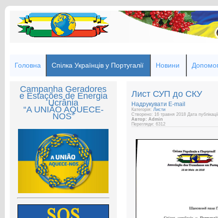
Головна
Спілка Українців у Португалії
Новини
Допомог
Campanha Geradores
Лист СУП до СКУ
e Estações de Energia
Ucrânia
Надрукувати
E-mail
“A UNIÃO AQUECE-
Категорія:
Листи
NOS”
Створено: 16 травня 2018
Дата публікаці
Автор: Admin
Перегляди: 6312