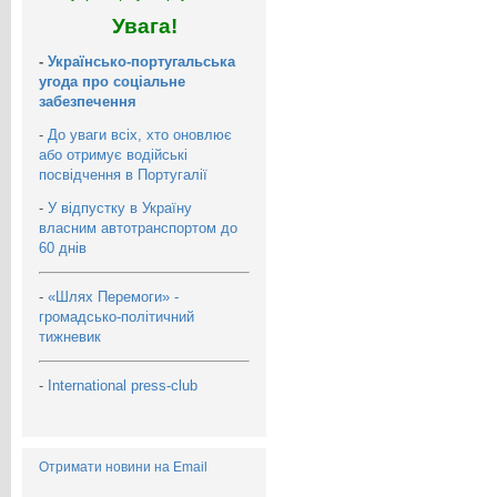
Увага!
-
Українсько-португальська
угода про соціальне
забезпечення
-
До уваги всіх, хто оновлює
або отримує водійські
посвідчення в Португалії
-
У відпустку в Україну
власним автотранспортом до
60 днів
-
«Шлях Перемоги» -
громадсько-політичний
тижневик
-
International press-club
Отримати новини на Email