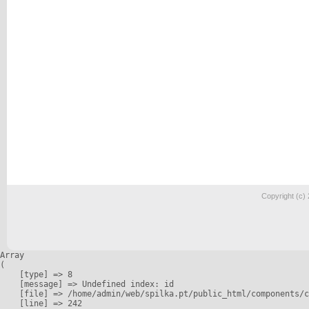
Copyright (c)
Array

(

    [type] => 8

    [message] => Undefined index: id

    [file] => /home/admin/web/spilka.pt/public_html/components/c
    [line] => 242
