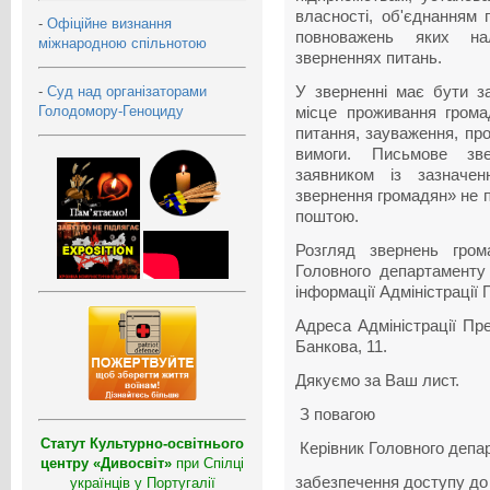
власності, об'єднанням
-
Офіційне визнання
повноважень яких на
міжнародною спільнотою
зверненнях питань.
-
Суд над організаторами
У зверненні має бути за
Голодомору-Геноциду
місце проживання грома
питання, зауваження, про
вимоги. Письмове зв
заявником із зазначе
звернення громадян» не 
поштою.
Розгляд звернень гром
Головного департаменту
інформації Адміністрації 
Адреса Адміністрації Пре
Банкова, 11.
Дякуємо за Ваш лист.
З повагою
Статут Культурно-освітнього
Керівник Головного депа
центру «Дивосвіт»
при Спілці
забезпечення доступу до 
українців у Португалії