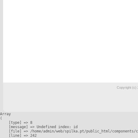
Copyright (c)
Array

(

    [type] => 8

    [message] => Undefined index: id

    [file] => /home/admin/web/spilka.pt/public_html/components/c
    [line] => 242
