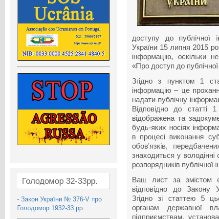
доступу до публічної і
України 15 липня 2015 ро
інформацію, оскільки н
«Про доступ до публічної
Згідно з пунктом 1 ст
інформацію – це проханн
надати публічну інформац
Відповідно до статті 
відображена та задокум
будь-яких носіях інформ
в процесі виконання су
обов'язків, передбачен
знаходиться у володінні 
розпорядників публічної 
Ваш лист за змістом є
Голодомор 32-33рр.
відповідно до Закону 
Згідно зі статтею 5 ц
-
Закон України № 376-V про
органам державної вл
Голодомор 1932-33 рр.
підприємствам, установа