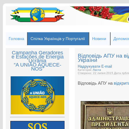
Головна
Спілка Українців у Португалії
Новини
Допомог
Campanha Geradores
Відповідь АПУ на в
e Estações de Energia
України
Ucrânia
“A UNIÃO AQUECE-
Надрукувати
E-mail
NOS”
Категорія:
Листи
Створено: 22 липня 2015
Дата публі
Відповідь АПУ на
відкрит