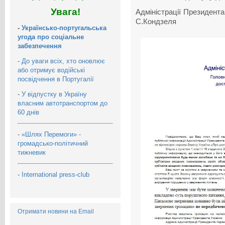
Увага!
Адміністраці
С.Кондзеля
-
Українсько-португальська
угода про соціальне
забезпечення
-
До уваги всіх, хто оновлює
або отримує водійські
посвідчення в Португалії
-
У відпустку в Україну
власним автотранспортом до
60 днів
-
«Шлях Перемоги» -
громадсько-політичний
тижневик
-
International press-club
Отримати новини на Email