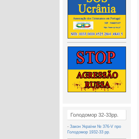
Голодомор 32-33рр.
-
Закон України № 376-V про
Голодомор 1932-33 рр.