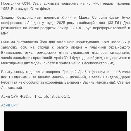
Провідника ОУН. Увагу архівістів привернув напис: «Роттердам, травень
1958. Без звуку». Отже фільм…
Завдяки безкорисливій допомозі Уляни й Марка Супрунів фільм було
оцифровано в Лондоні у грудні 2025 року в найвищій якості (33 Гб.). Для
розміщення на online-ресурсах Архіву ОУН він був переформатований в
МР4.
Нині ми виставляємо його для загального користування. Крім названих у
заголовку осіб на стрічці є багато людей – учасників Українського
Визвольного руху, громадських діячів української діаспори, священиків,
членів молодіжних організацій. Архів ОУН буде вдячний усім, хто допоможе в
ідентифікації цих людей (писати в приват нашої Facebook-сторінки).
В титульному кадрі зліва направо: Григорій Драбат (за ним, в пів-обличчя
інж. В.Олеськів, - за іншими даними - Тисячний), Степан Бандера, Дарія
Ребет (за нею особистий охоронець Бандери - Василь Ніновський), Степан
Ленкавський.
Архів ОУН. Ф.32, оп.1, од. зб. 48, од. обл.1
Архів ОУН