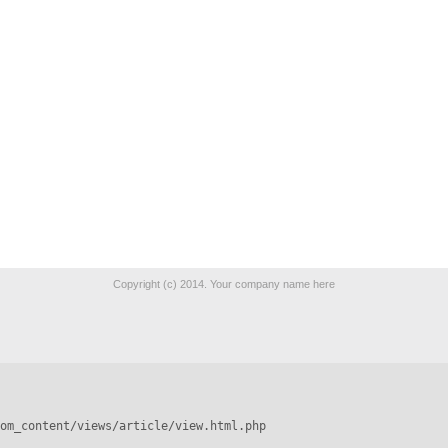
Copyright (c) 2014. Your company name here
om_content/views/article/view.html.php
