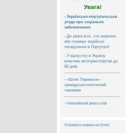
Увага!
-
Українсько-португальська
угода про соціальне
забезпечення
-
До уваги всіх, хто оновлює
або отримує водійські
посвідчення в Португалії
-
У відпустку в Україну
власним автотранспортом до
60 днів
-
«Шлях Перемоги» -
громадсько-політичний
тижневик
-
International press-club
Отримати новини на Email