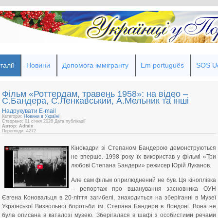
галії
Новини
Допомога іммігранту
Em português
SOS Uc
Фільм «Роттердам, травень 1958»: на відео –
С.Бандера, С.Ленкавський, А.Мельник та інші
Надрукувати
E-mail
Категорія:
Новини в Україні
Створено: 01 січня 2026
Дата публікації
Автор: Admin
Перегляди: 4272
Кінокадри зі Степаном Бандерою демонструються
не вперше. 1998 року їх використав у фільмі «Три
любові Степана Бандери» режисер Юрій Луканов.
Але сам фільм оприлюднений не був. Ця кіноплівка
– репортаж про вшанування засновника ОУН
Євгена Коновальця в 20-ліття загибелі, знаходиться на зберіганні в Музеї
Української Визвольної боротьби ім. Степана Бандери в Лондоні. Вона не
була описана в каталозі музею. Зберігалася в шафі з особистими речами