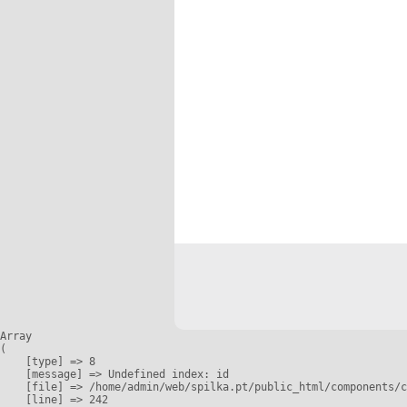
Array

(

    [type] => 8

    [message] => Undefined index: id

    [file] => /home/admin/web/spilka.pt/public_html/components/c
    [line] => 242
