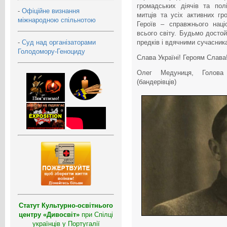
громадських діячів та полі
-
Офіційне визнання
митців та усіх активних г
міжнародною спільнотою
Героїв – справжнього наці
всього світу. Будьмо дост
-
Суд над організаторами
предків і вдячними сучасник
Голодомору-Геноциду
Слава Україні! Героям Слава
Олег Медуниця, Голова О
(бандерівців)
Статут Культурно-освітнього
центру «Дивосвіт»
при Спілці
українців у Португалії