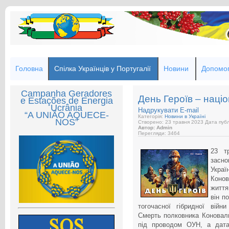
Головна
Спілка Українців у Португалії
Новини
Допомог
Campanha Geradores
День Героїв – наці
e Estações de Energia
Ucrânia
Надрукувати
E-mail
“A UNIÃO AQUECE-
Категорія:
Новини в Україні
NOS”
Створено: 23 травня 2023
Дата публ
Автор: Admin
Перегляди: 3464
23 т
засно
Украї
Коно
життя
він п
тогочасної гібридної війни
Смерть полковника Коноваль
під проводом ОУН, а дата