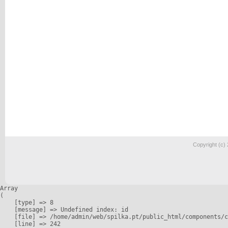
Copyright (c)
Array

(

    [type] => 8

    [message] => Undefined index: id

    [file] => /home/admin/web/spilka.pt/public_html/components/c
    [line] => 242
