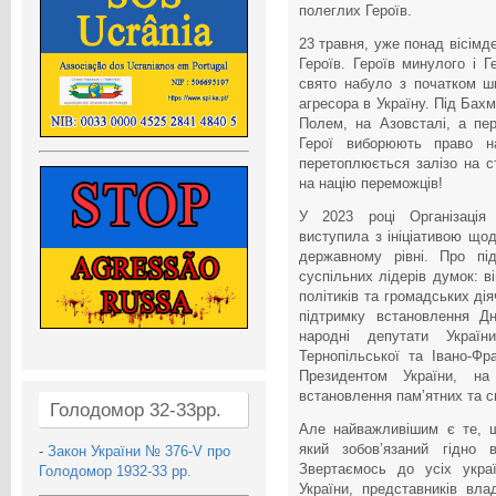
полеглих Героїв.
23 травня, уже понад вісімде
Героїв. Героїв минулого і Г
свято набуло з початком ш
агресора в Україну. Під Бах
Полем, на Азовсталі, а пе
Герої виборюють право на
перетоплюється залізо на с
на націю переможців!
У 2023 році Організація У
виступила з ініціативою що
державному рівні. Про під
суспільних лідерів думок: ві
політиків та громадських діяч
підтримку встановлення Д
народні депутати Україн
Тернопільської та Івано-Фр
Президентом України, на
встановлення пам’ятних та с
Голодомор 32-33рр.
Але найважливішим є те, щ
який зобов’язаний гідно 
-
Закон України № 376-V про
Звертаємось до усіх украї
Голодомор 1932-33 рр.
України, представників вла