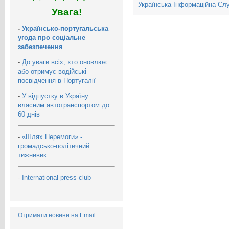
Українська Інформаційна Сл
Увага!
-
Українсько-португальська
угода про соціальне
забезпечення
-
До уваги всіх, хто оновлює
або отримує водійські
посвідчення в Португалії
-
У відпустку в Україну
власним автотранспортом до
60 днів
-
«Шлях Перемоги» -
громадсько-політичний
тижневик
-
International press-club
Отримати новини на Email