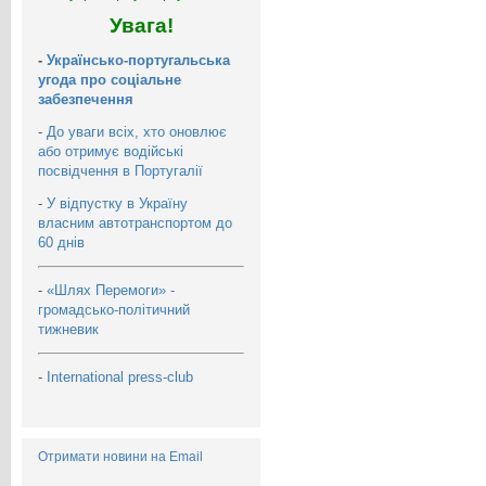
Увага!
-
Українсько-португальська
угода про соціальне
забезпечення
-
До уваги всіх, хто оновлює
або отримує водійські
посвідчення в Португалії
-
У відпустку в Україну
власним автотранспортом до
60 днів
-
«Шлях Перемоги» -
громадсько-політичний
тижневик
-
International press-club
Отримати новини на Email