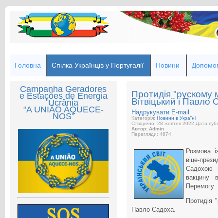
Головна
Спілка Українців у Португалії
Новини
Допомог
Campanha Geradores
Протидія "рускому м
e Estações de Energia
Вітвіцький і Павло 
Ucrânia
“A UNIÃO AQUECE-
Надрукувати
E-mail
NOS”
Категорія:
Новини в Україні
Створено: 28 жовтня 2022
Дата публ
Автор: Admin
Перегляди: 4674
Розмова і
віце-през
Садохою п
вакцину в
Перемогу.
Протидія "
Павло Садоха.