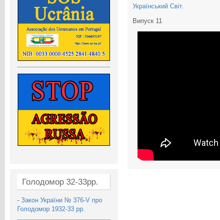
Український Світ.
Випуск 11
Голодомор 32-33рр.
-
Закон України № 376-V про
Голодомор 1932-33 рр.