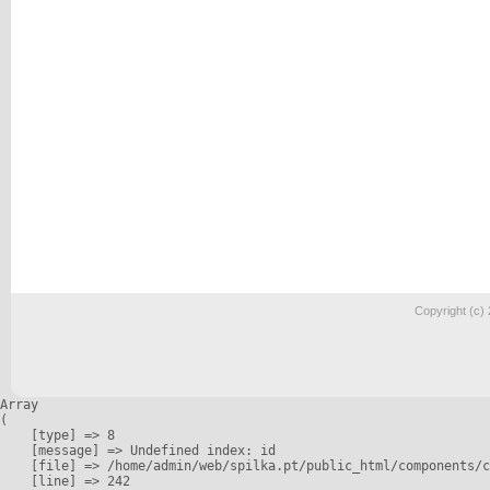
Copyright (c)
Array

(

    [type] => 8

    [message] => Undefined index: id

    [file] => /home/admin/web/spilka.pt/public_html/components/c
    [line] => 242
