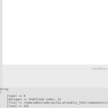
Copyright (c)
Array

(

    [type] => 8

    [message] => Undefined index: id

    [file] => /home/admin/web/spilka.pt/public_html/components/c
    [line] => 242
