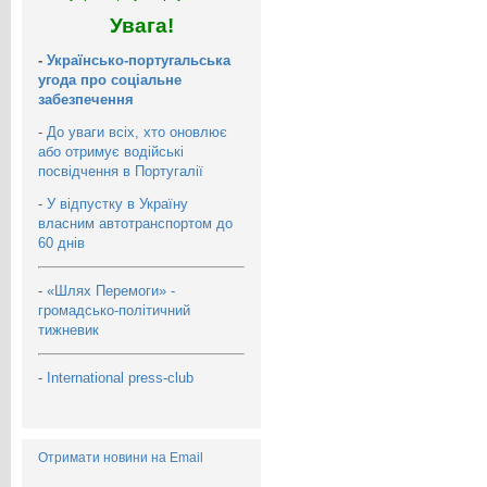
Увага!
-
Українсько-португальська
угода про соціальне
забезпечення
-
До уваги всіх, хто оновлює
або отримує водійські
посвідчення в Португалії
-
У відпустку в Україну
власним автотранспортом до
60 днів
-
«Шлях Перемоги» -
громадсько-політичний
тижневик
-
International press-club
Отримати новини на Email