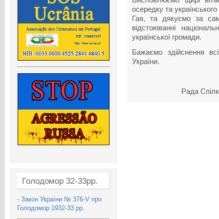
осередку та українського
Гая
, та дякуємо за са
відстоюванні національн
української громади.
Бажаємо здійснення вс
України.
Рада Спілки
Голодомор 32-33рр.
-
Закон України № 376-V про
Голодомор 1932-33 рр.