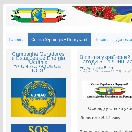
Головна
Спілка Українців у Португалії
Новини
Допомог
Campanha Geradores
Вітання українській
e Estações de Energia
нагоди 5-ї річниці 
Ucrânia
“A UNIÃO AQUECE-
Надрукувати
E-mail
NOS”
Створено: 26 лютого 2017
Дата публ
Осередку Спілки украї
26 лютого 2017 року
Висловлюємо щирі віта