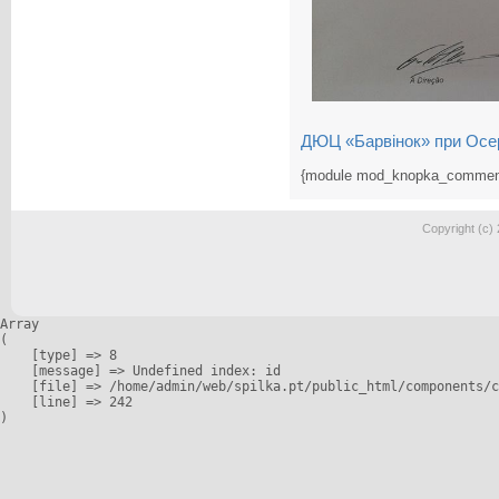
ДЮЦ «Барвінок» при Осере
{module mod_knopka_commen
Copyright (c)
Array

(

    [type] => 8

    [message] => Undefined index: id

    [file] => /home/admin/web/spilka.pt/public_html/components/c
    [line] => 242
