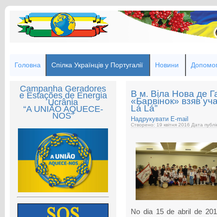
Головна
Спілка Українців у Португалії
Новини
Допомог
Campanha Geradores
В м. Віла Нова де 
e Estações de Energia
«Барвінок» взяв уча
Ucrânia
Lá Lá”
“A UNIÃO AQUECE-
NOS”
Надрукувати
E-mail
Створено: 19 квітня 2016
Дата публі
No dia 15 de abril de 20