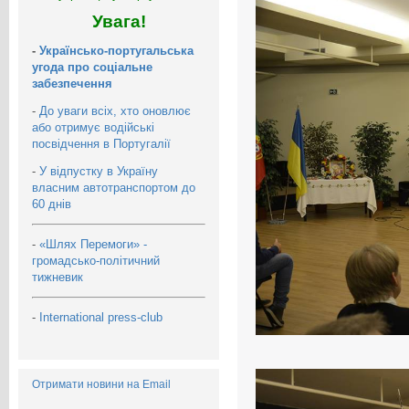
Увага!
-
Українсько-португальська
угода про соціальне
забезпечення
-
До уваги всіх, хто оновлює
або отримує водійські
посвідчення в Португалії
-
У відпустку в Україну
власним автотранспортом до
60 днів
-
«Шлях Перемоги» -
громадсько-політичний
тижневик
-
International press-club
Отримати новини на Email